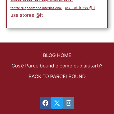
usa address @it
tariffe di spedizione internazionali
usa stores @it
BLOG HOME
Cos’è Parcelbound e come può aiutarti?
BACK TO PARCELBOUND