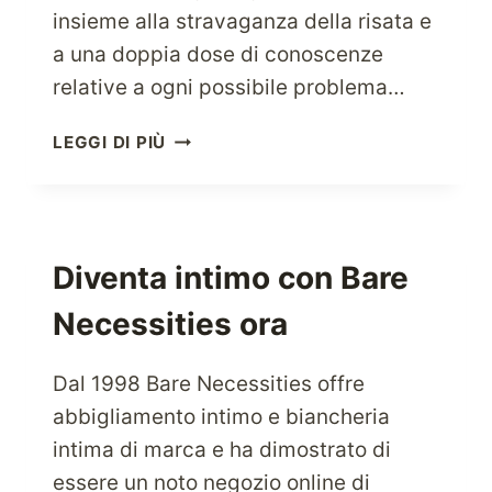
insieme alla stravaganza della risata e
a una doppia dose di conoscenze
relative a ogni possibile problema…
VISITA
LEGGI DI PIÙ
BENEFIT
COSMETICS
PER
TUTTE
LE
Diventa intimo con Bare
TUE
Necessities ora
SOLUZIONI
DI
BELLEZZA
Dal 1998 Bare Necessities offre
ISTANTANEE
abbigliamento intimo e biancheria
intima di marca e ha dimostrato di
essere un noto negozio online di