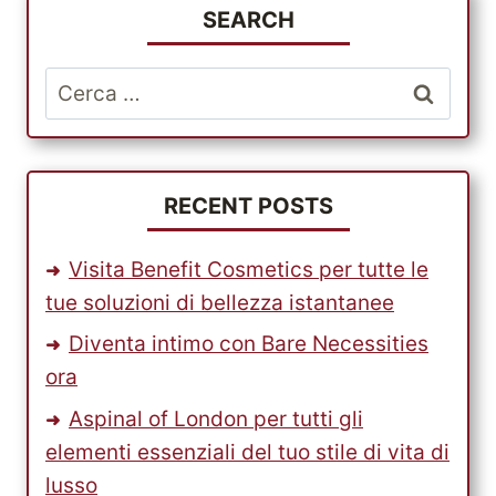
DAL
SEARCH
NEGOZIO
ONLINE
Ricerca
PIÙ
per:
INCENTRATO
SUL
CLIENTE,
AMAZON.COM,
RECENT POSTS
E
SPEDISCI
Visita Benefit Cosmetics per tutte le
I
tue soluzioni di bellezza istantanee
PRODOTTI
A
Diventa intimo con Bare Necessities
BASSO
ora
COSTO
CON
Aspinal of London per tutti gli
PARCELBOUND.
elementi essenziali del tuo stile di vita di
lusso