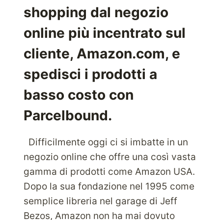
shopping dal negozio
INTERNAZIONALE
CON
online più incentrato sul
I
SERVIZI
cliente, Amazon.com, e
DI
SPEDIZIONE
spedisci i prodotti a
PACCHI
basso costo con
Parcelbound.
Difficilmente oggi ci si imbatte in un
negozio online che offre una così vasta
gamma di prodotti come Amazon USA.
Dopo la sua fondazione nel 1995 come
semplice libreria nel garage di Jeff
Bezos, Amazon non ha mai dovuto