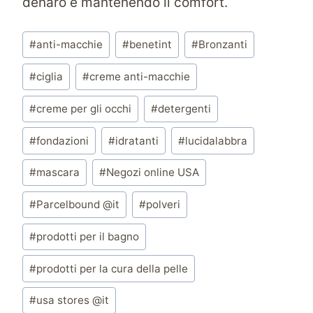
denaro e mantenendo il comfort.
Tag
#
anti-macchie
#
benetint
#
Bronzanti
articolo:
#
ciglia
#
creme anti-macchie
#
creme per gli occhi
#
detergenti
#
fondazioni
#
idratanti
#
lucidalabbra
#
mascara
#
Negozi online USA
#
Parcelbound @it
#
polveri
#
prodotti per il bagno
#
prodotti per la cura della pelle
#
usa stores @it