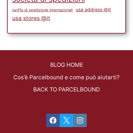
usa address @it
tariffe di spedizione internazionali
usa stores @it
BLOG HOME
Cos’è Parcelbound e come può aiutarti?
BACK TO PARCELBOUND