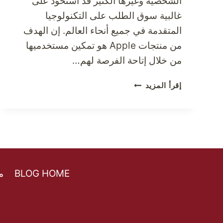
الشخصية وغيرها الكثير قد استحوذ على
غالبية سوق الطلب على التكنولوجيا
المتقدمة في جميع أنحاء العالم. إن الهدف
من منتجات Apple هو تمكين مستخدميها
من خلال إتاحة الفرصة لهم…
تسوق
إقرأ المزيد
منتجات
أبل
عالية
التقنية
مباشرة
من
الولايات
BLOG HOME
ما هو 
المتحدة
الأمريكية
من
خلال