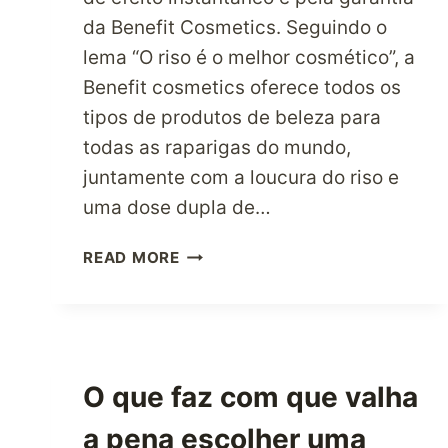
da Benefit Cosmetics. Seguindo o
lema “O riso é o melhor cosmético”, a
Benefit cosmetics oferece todos os
tipos de produtos de beleza para
todas as raparigas do mundo,
juntamente com a loucura do riso e
uma dose dupla de…
VISITA
READ MORE
A
BENEFIT
COSMETICS
PARA
TODAS
O que faz com que valha
AS
TUAS
a pena escolher uma
SOLUÇÕES