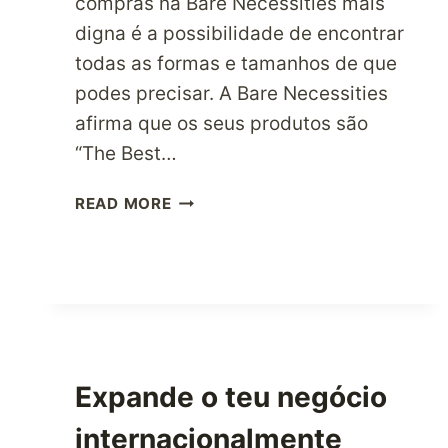
compras na Bare Necessities mais
digna é a possibilidade de encontrar
todas as formas e tamanhos de que
podes precisar. A Bare Necessities
afirma que os seus produtos são
“The Best…
FICA
READ MORE
ÍNTIMO
COM
A
BARE
NECESSITIES
AGORA
Expande o teu negócio
internacionalmente