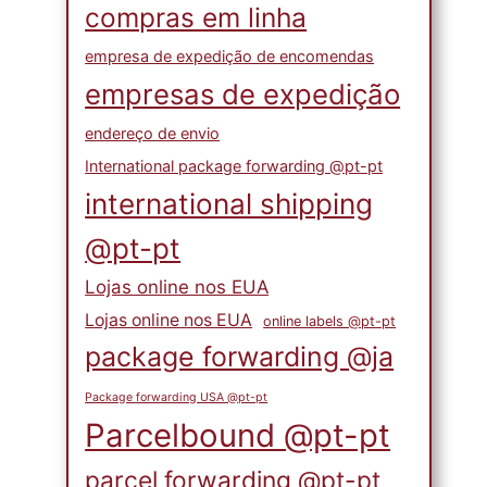
compras em linha
empresa de expedição de encomendas
empresas de expedição
endereço de envio
International package forwarding @pt-pt
international shipping
@pt-pt
Lojas online nos EUA
Lojas online nos EUA
online labels @pt-pt
package forwarding @ja
Package forwarding USA @pt-pt
Parcelbound @pt-pt
parcel forwarding @pt-pt