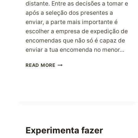
distante. Entre as decisões a tomar e
após a seleção dos presentes a
enviar, a parte mais importante é
escolher a empresa de expedição de
encomendas que não só é capaz de
enviar a tua encomenda no menor…
O
READ MORE
QUE
FAZ
COM
QUE
VALHA
A
PENA
ESCOLHER
Experimenta fazer
UMA
EMPRESA