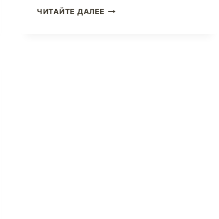
РАЗВИВАЙТЕ
ЧИТАЙТЕ ДАЛЕЕ
СВОЙ
БИЗНЕС
НА
МЕЖДУНАРОДНОМ
УРОВНЕ,
ИСПОЛЬЗУЯ
УСЛУГИ
ЭКСПЕДИРОВАНИЯ
ПОСЫЛОК