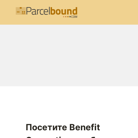
Перейти
к
содержимому
Посетите Benefit