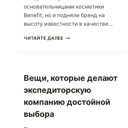
основательницами косметики
Benefit, но и подняли бренд на
высоту известности в качестве…
ПОСЕТИТЕ
ЧИТАЙТЕ ДАЛЕЕ
BENEFIT
COSMETICS,
ЧТОБЫ
ПОЛУЧИТЬ
ВСЕ
Вещи, которые делают
ВАШИ
МГНОВЕННЫЕ
экспедиторскую
КОСМЕТИЧЕСКИЕ
РЕШЕНИЯ
компанию достойной
выбора