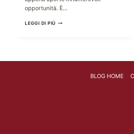
opportunità. È…
CERCA
LEGGI DI PIÙ
I
NEGOZI
DI
GIOCATTOLI
AMERICANI
ONLINE
E
BLOG HOME
C
SORPRENDI
I
TUOI
FIGLI
PER
IL
LORO
COMPLEANNO