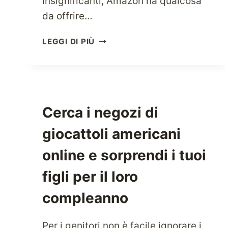
insignificanti, Amazon ha qualcosa
da offrire…
PROVA
LEGGI DI PIÙ
L’ESPERIENZA
DELLO
SHOPPING
DAL
NEGOZIO
Cerca i negozi di
ONLINE
PIÙ
giocattoli americani
INCENTRATO
SUL
online e sorprendi i tuoi
CLIENTE,
figli per il loro
AMAZON.COM,
E
compleanno
SPEDISCI
I
PRODOTTI
Per i genitori non è facile ignorare i