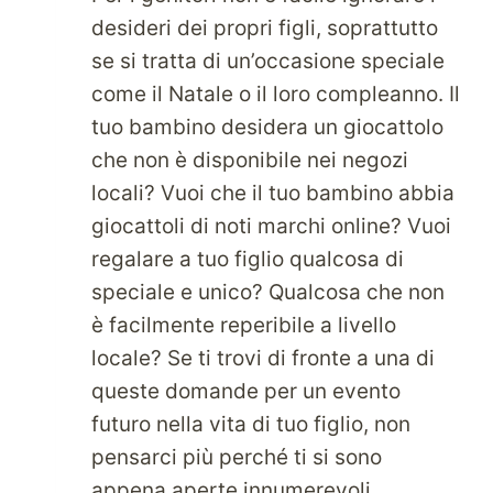
A
desideri dei propri figli, soprattutto
BASSO
se si tratta di un’occasione speciale
COSTO
come il Natale o il loro compleanno. Il
CON
PARCELBOUND.
tuo bambino desidera un giocattolo
che non è disponibile nei negozi
locali? Vuoi che il tuo bambino abbia
giocattoli di noti marchi online? Vuoi
regalare a tuo figlio qualcosa di
speciale e unico? Qualcosa che non
è facilmente reperibile a livello
locale? Se ti trovi di fronte a una di
queste domande per un evento
futuro nella vita di tuo figlio, non
pensarci più perché ti si sono
appena aperte innumerevoli