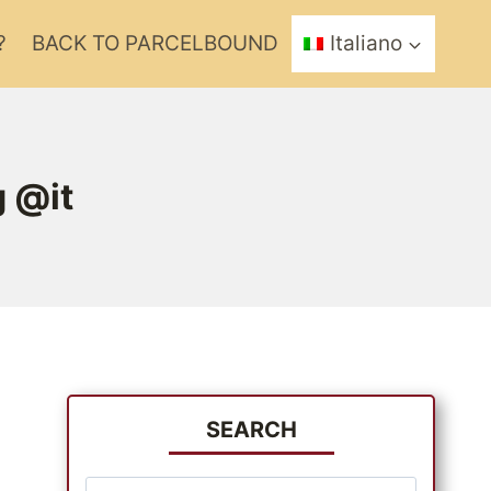
?
BACK TO PARCELBOUND
Italiano
g @it
SEARCH