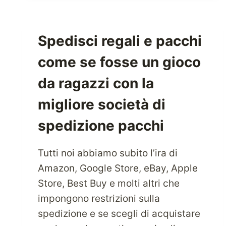
DI
ABBIGLIAMENTO
SPORTIVO
Spedisci regali e pacchi
AMERICANO
come se fosse un gioco
MIGLIORE
AL
da ragazzi con la
MONDO
migliore società di
spedizione pacchi
Tutti noi abbiamo subito l’ira di
Amazon, Google Store, eBay, Apple
Store, Best Buy e molti altri che
impongono restrizioni sulla
spedizione e se scegli di acquistare