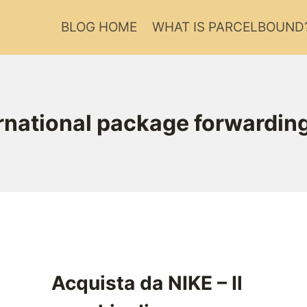
BLOG HOME
WHAT IS PARCELBOUND
rnational package forwardin
Acquista da NIKE – Il