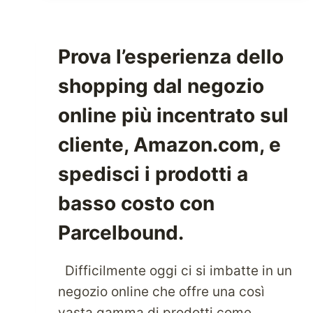
TUA
ATTIVITÀ
A
Prova l’esperienza dello
LIVELLO
INTERNAZIONALE
shopping dal negozio
CON
I
online più incentrato sul
SERVIZI
cliente, Amazon.com, e
DI
SPEDIZIONE
spedisci i prodotti a
PACCHI
basso costo con
Parcelbound.
Difficilmente oggi ci si imbatte in un
negozio online che offre una così
vasta gamma di prodotti come