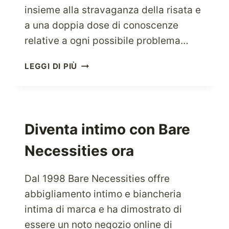
insieme alla stravaganza della risata e
a una doppia dose di conoscenze
relative a ogni possibile problema…
VISITA
LEGGI DI PIÙ
BENEFIT
COSMETICS
PER
TUTTE
LE
Diventa intimo con Bare
TUE
Necessities ora
SOLUZIONI
DI
BELLEZZA
Dal 1998 Bare Necessities offre
ISTANTANEE
abbigliamento intimo e biancheria
intima di marca e ha dimostrato di
essere un noto negozio online di