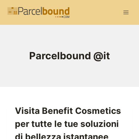
Salta
al
contenuto
Parcelbound @it
Visita Benefit Cosmetics
per tutte le tue soluzioni
di bellezza istantanee