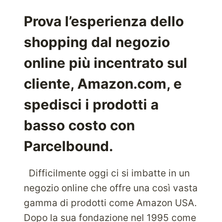
ATTIVITÀ
A
Prova l’esperienza dello
LIVELLO
shopping dal negozio
INTERNAZIONALE
CON
online più incentrato sul
I
SERVIZI
cliente, Amazon.com, e
DI
SPEDIZIONE
spedisci i prodotti a
PACCHI
basso costo con
Parcelbound.
Difficilmente oggi ci si imbatte in un
negozio online che offre una così vasta
gamma di prodotti come Amazon USA.
Dopo la sua fondazione nel 1995 come