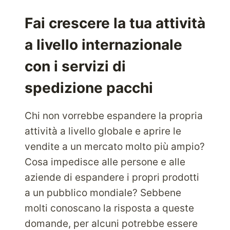
TUTTI
GLI
Fai crescere la tua attività
ELEMENTI
a livello internazionale
ESSENZIALI
DEL
con i servizi di
TUO
STILE
spedizione pacchi
DI
VITA
Chi non vorrebbe espandere la propria
DI
LUSSO
attività a livello globale e aprire le
vendite a un mercato molto più ampio?
Cosa impedisce alle persone e alle
aziende di espandere i propri prodotti
a un pubblico mondiale? Sebbene
molti conoscano la risposta a queste
domande, per alcuni potrebbe essere