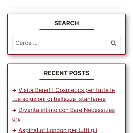
L’ESPERIENZA
DELLO
SHOPPING
DAL
SEARCH
NEGOZIO
ONLINE
Ricerca
PIÙ
per:
INCENTRATO
SUL
CLIENTE,
AMAZON.COM,
RECENT POSTS
E
SPEDISCI
Visita Benefit Cosmetics per tutte le
I
tue soluzioni di bellezza istantanee
PRODOTTI
A
Diventa intimo con Bare Necessities
BASSO
ora
COSTO
CON
Aspinal of London per tutti gli