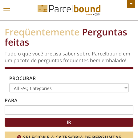
VER TODOS OS ANÚNCIOS
Alternar
de
navegação
Freqüentemente
Perguntas
feitas
Tudo o que você precisa saber sobre Parcelbound em
um pacote de perguntas frequentes bem embalado!
PROCURAR
PARA
SELECIONE A CATEGORIA DE PERGUNTAS