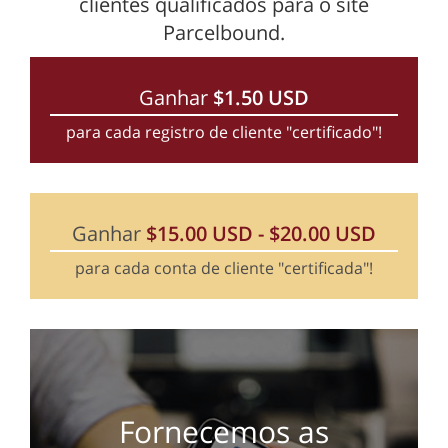
clientes qualificados para o site
Parcelbound.
Ganhar
$
1.50
USD
para cada registro de cliente "certificado"!
Ganhar
$
15.00
USD
-
$
20.00
USD
para cada conta de cliente "certificada"!
Fornecemos as