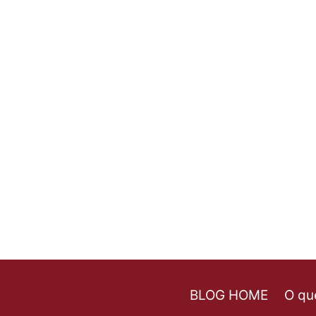
LOJAS
ONLINE
BARATAS
DOS
EUA
SÃO
UMA
MELHOR
ALTERNATIVA
BLOG HOME
O qu