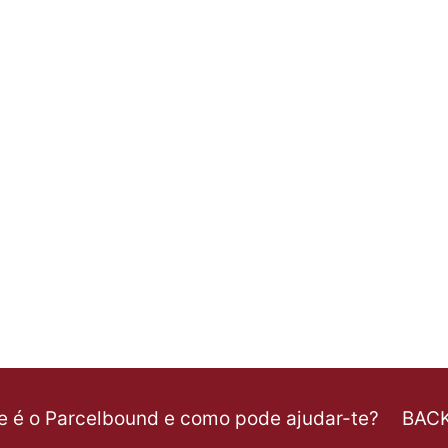
ONLINE
E
SURPREENDE
OS
TEUS
FILHOS
NO
DIA
DO
SEU
ANIVERSÁRIO
e é o Parcelbound e como pode ajudar-te?
BAC