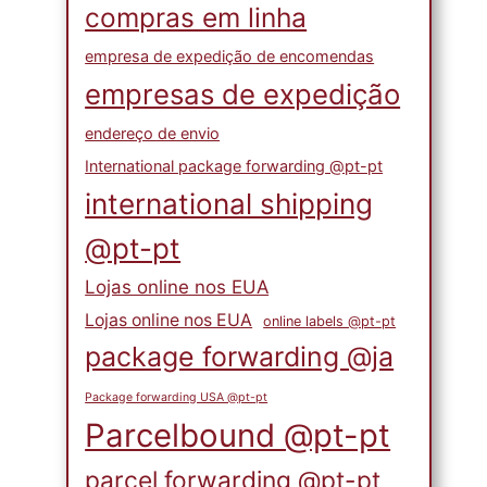
compras em linha
empresa de expedição de encomendas
empresas de expedição
endereço de envio
International package forwarding @pt-pt
international shipping
@pt-pt
Lojas online nos EUA
Lojas online nos EUA
online labels @pt-pt
package forwarding @ja
Package forwarding USA @pt-pt
Parcelbound @pt-pt
parcel forwarding @pt-pt