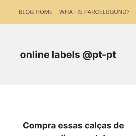
BLOG HOME
WHAT IS PARCELBOUND?
online labels @pt-pt
Compra essas calças de