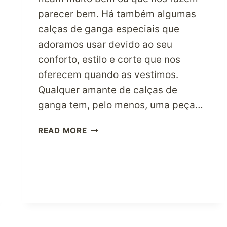
parecer bem. Há também algumas
calças de ganga especiais que
adoramos usar devido ao seu
conforto, estilo e corte que nos
oferecem quando as vestimos.
Qualquer amante de calças de
ganga tem, pelo menos, uma peça…
COMPRA
READ MORE
ESSAS
CALÇAS
DE
GANGA
ONLINE
NAS
LOJAS
DOS