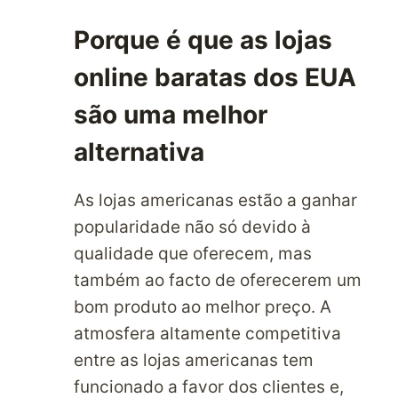
ONLINE
Porque é que as lojas
MAIS
CENTRADA
online baratas dos EUA
NO
CLIENTE
são uma melhor
AMAZON.COM
alternativa
NOS
EUA
E
As lojas americanas estão a ganhar
ENVIA
popularidade não só devido à
PRODUTOS
qualidade que oferecem, mas
BARATOS
ATRAVÉS
também ao facto de oferecerem um
DA
bom produto ao melhor preço. A
PARCELBOUND
atmosfera altamente competitiva
entre as lojas americanas tem
funcionado a favor dos clientes e,