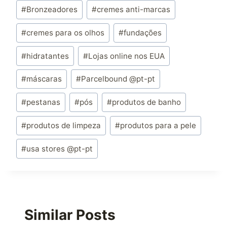
#
Bronzeadores
#
cremes anti-marcas
#
cremes para os olhos
#
fundações
#
hidratantes
#
Lojas online nos EUA
#
máscaras
#
Parcelbound @pt-pt
#
pestanas
#
pós
#
produtos de banho
#
produtos de limpeza
#
produtos para a pele
#
usa stores @pt-pt
Similar Posts