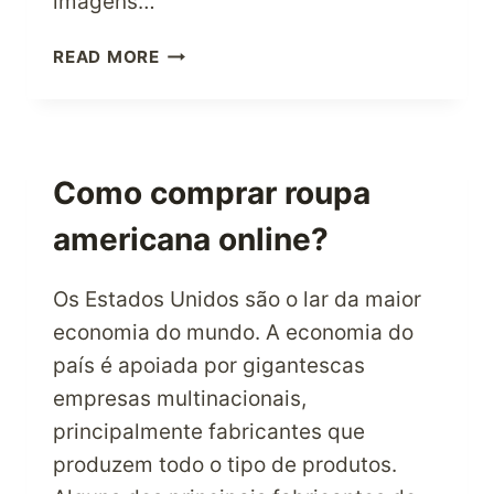
imagens…
PORQUE
READ MORE
É
QUE
A
CANON
G-
Como comprar roupa
15
americana online?
É
UMA
EXCELENTE
Os Estados Unidos são o lar da maior
ESCOLHA
economia do mundo. A economia do
PARA
país é apoiada por gigantescas
FOTÓGRAFOS
PROFISSIONAIS?
empresas multinacionais,
principalmente fabricantes que
produzem todo o tipo de produtos.