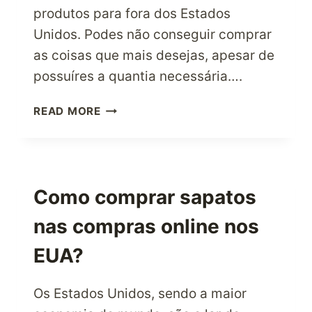
produtos para fora dos Estados
Unidos. Podes não conseguir comprar
as coisas que mais desejas, apesar de
possuíres a quantia necessária….
COMO
READ MORE
OBTER
UM
ENDEREÇO
DE
ENVIO
Como comprar sapatos
PESSOAL
nas compras online nos
DOS
EUA?
EUA?
Os Estados Unidos, sendo a maior