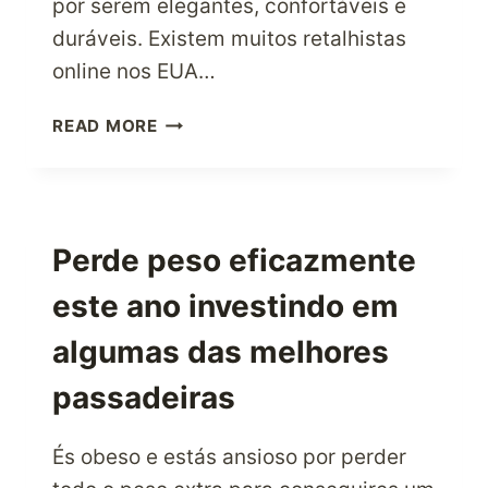
por serem elegantes, confortáveis e
duráveis. Existem muitos retalhistas
online nos EUA…
COMO
READ MORE
COMPRAR
SAPATOS
NAS
COMPRAS
ONLINE
Perde peso eficazmente
NOS
este ano investindo em
EUA?
algumas das melhores
passadeiras
És obeso e estás ansioso por perder