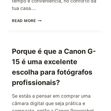
tempo e conveniência, no conforto da
tua casa….
PERDE
READ MORE
PESO
EFICAZMENTE
ESTE
ANO
INVESTINDO
Porque é que a Canon G-
EM
15 é uma excelente
ALGUMAS
DAS
escolha para fotógrafos
MELHORES
PASSADEIRAS
profissionais?
Se estás a pensar em comprar uma
câmara digital que seja prática e
compacta, então a Canon Powershot