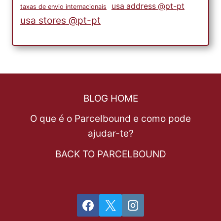
usa address @pt-pt
taxas de envio internacionais
usa stores @pt-pt
BLOG HOME
O que é o Parcelbound e como pode
ajudar-te?
BACK TO PARCELBOUND