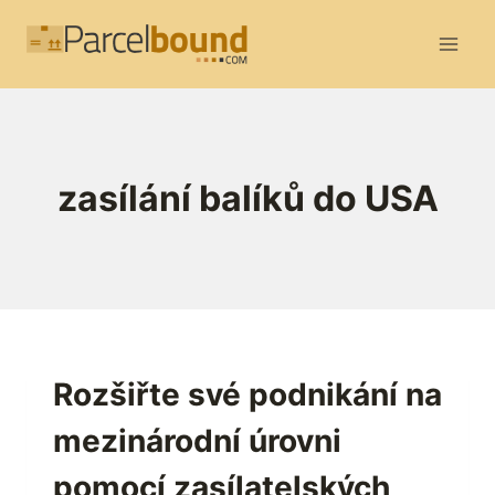
Přeskočit
na
obsah
zasílání balíků do USA
Rozšiřte své podnikání na
mezinárodní úrovni
pomocí zasílatelských