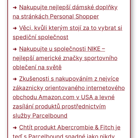
Nakupujte nejlepší dámské doplňky
na stránkách Personal Shopper
Věci, kvůli kterým stojí za to vybrat si
spediční společnost
Nakupujte u společnosti NIKE –
nejlepší americké značky sportovního
oblečení na světě
Zkušenosti s nakupováním z nejvíce
zákaznicky orientovaného internetového
obchodu Amazon.com v USA a levné
zasílání produktů prostřednictvím
služby Parcelbound
Chtít produkt Abercrombie & Fitch je
teď s Parcelbound snadné jako nikdy