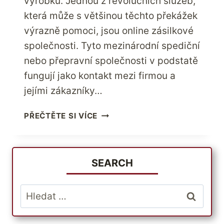
výrobků. Jednou z revolučních služeb,
která může s většinou těchto překážek
výrazně pomoci, jsou online zásilkové
společnosti. Tyto mezinárodní spediční
nebo přepravní společnosti v podstatě
fungují jako kontakt mezi firmou a
jejími zákazníky…
ROZŠIŘTE
PŘEČTĚTE SI VÍCE
SVÉ
PODNIKÁNÍ
NA
MEZINÁRODNÍ
SEARCH
ÚROVNI
POMOCÍ
Vyhledávání
ZASÍLATELSKÝCH
SLUŽEB