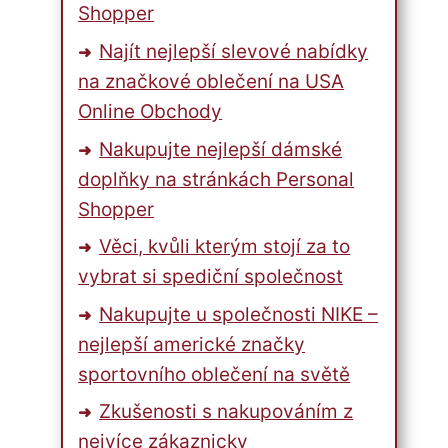
Shopper
Najít nejlepší slevové nabídky
na značkové oblečení na USA
Online Obchody
Nakupujte nejlepší dámské
doplňky na stránkách Personal
Shopper
Věci, kvůli kterým stojí za to
vybrat si spediční společnost
Nakupujte u společnosti NIKE –
nejlepší americké značky
sportovního oblečení na světě
Zkušenosti s nakupováním z
nejvíce zákaznicky