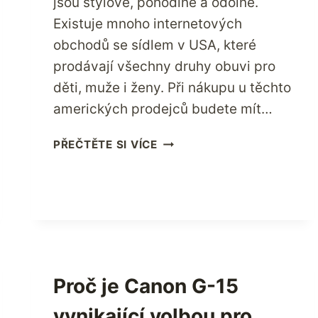
jsou stylové, pohodlné a odolné.
Existuje mnoho internetových
obchodů se sídlem v USA, které
prodávají všechny druhy obuvi pro
děti, muže i ženy. Při nákupu u těchto
amerických prodejců budete mít…
JAK
PŘEČTĚTE SI VÍCE
SI
KOUPIT
BOTY
V
USA
ONLINE
NAKUPOVÁNÍ?
Proč je Canon G-15
vynikající volbou pro