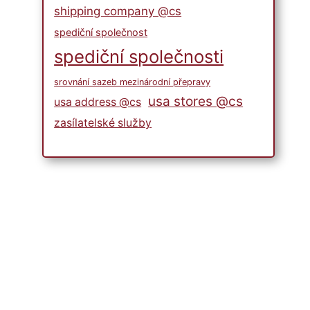
shipping company @cs
spediční společnost
spediční společnosti
srovnání sazeb mezinárodní přepravy
usa stores @cs
usa address @cs
zasílatelské služby