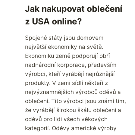
NĚKTERÉHO
Jak nakupovat oblečení
Z
NEJLEPŠÍCH
z USA online?
BĚŽECKÝCH
PÁSŮ.
Spojené státy jsou domovem
největší ekonomiky na světě.
Ekonomiku země podporují obří
nadnárodní korporace, především
výrobci, kteří vyrábějí nejrůznější
produkty. V zemi sídlí někteří z
nejvýznamnějších výrobců oděvů a
oblečení. Tito výrobci jsou známí tím,
že vyrábějí širokou škálu oblečení a
oděvů pro lidi všech věkových
kategorií. Oděvy americké výroby