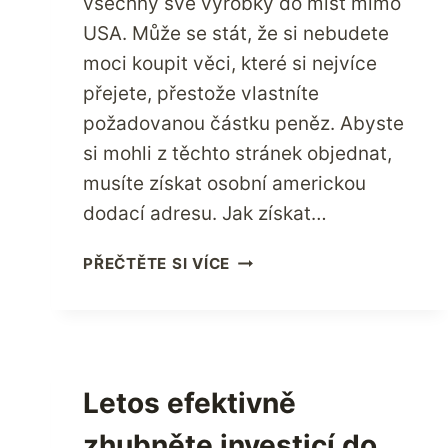
všechny své výrobky do míst mimo
USA. Může se stát, že si nebudete
moci koupit věci, které si nejvíce
přejete, přestože vlastníte
požadovanou částku peněz. Abyste
si mohli z těchto stránek objednat,
musíte získat osobní americkou
dodací adresu. Jak získat…
JAK
PŘEČTĚTE SI VÍCE
ZÍSKAT
OSOBNÍ
DODACÍ
ADRESU
DO
Letos efektivně
USA?
zhubněte investicí do