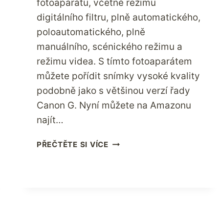
fotoaparátu, včetně režimu
digitálního filtru, plně automatického,
poloautomatického, plně
manuálního, scénického režimu a
režimu videa. S tímto fotoaparátem
můžete pořídit snímky vysoké kvality
podobně jako s většinou verzí řady
Canon G. Nyní můžete na Amazonu
najít…
PROČ
PŘEČTĚTE SI VÍCE
JE
CANON
G-
15
VYNIKAJÍCÍ
VOLBOU