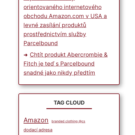
orientovaného internetového
obchodu Amazon.com v USA a
levné zasílání produktů
prostřednictvím služby
Parcelbound
Chtít produkt Abercrombie &
Fitch je teď s Parcelbound
snadné jako nikdy předtím
TAG CLOUD
Amazon
branded clothing @cs
dodací adresa