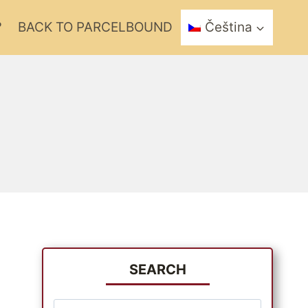
?
BACK TO PARCELBOUND
Čeština
SEARCH