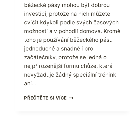
běžecké pásy mohou být dobrou
investicí, protože na nich můžete
cvičit kdykoli podle svých časových
možností a v pohodlí domova. Kromě
toho je používání běžeckého pásu
jednoduché a snadné i pro
začátečníky, protože se jedná o
nejpřirozenější formu chůze, která
nevyžaduje žádný speciální trénink
ani…
LETOS
PŘEČTĚTE SI VÍCE
EFEKTIVNĚ
ZHUBNĚTE
INVESTICÍ
DO