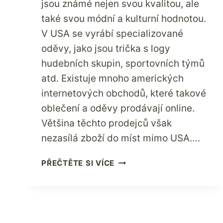
jsou známé nejen svou kvalitou, ale
také svou módní a kulturní hodnotou.
V USA se vyrábí specializované
oděvy, jako jsou trička s logy
hudebních skupin, sportovních týmů
atd. Existuje mnoho amerických
internetových obchodů, které takové
oblečení a oděvy prodávají online.
Většina těchto prodejců však
nezasílá zboží do míst mimo USA….
JAK
PŘEČTĚTE SI VÍCE
NAKUPOVAT
OBLEČENÍ
Z
USA
ONLINE?