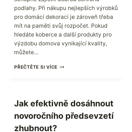
podlahy. Při nákupu nejlepších výrobků
pro domácí dekoraci je zároveň třeba
mít na paměti svůj rozpočet. Pokud
hledáte koberce a další produkty pro
výzdobu domova vynikající kvality,
můžete…
NAJDĚTE
PŘEČTĚTE SI VÍCE
ÚŽASNÉ
NABÍDKY
NA
PRODUKTY
PRO
Jak efektivně dosáhnout
DOMÁCNOST
novoročního předsevzetí
S
ONLINE
zhubnout?
NAKUPOVÁNÍM