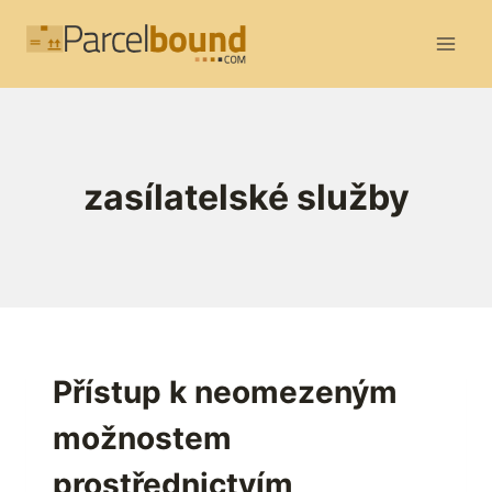
Přeskočit
na
obsah
zasílatelské služby
Přístup k neomezeným
možnostem
prostřednictvím