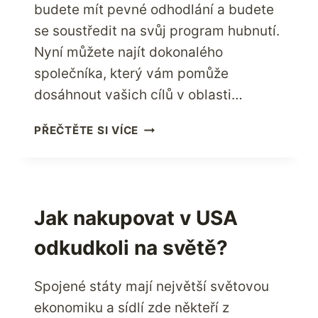
budete mít pevné odhodlání a budete
se soustředit na svůj program hubnutí.
Nyní můžete najít dokonalého
společníka, který vám pomůže
dosáhnout vašich cílů v oblasti…
JAK
PŘEČTĚTE SI VÍCE
EFEKTIVNĚ
DOSÁHNOUT
NOVOROČNÍHO
PŘEDSEVZETÍ
ZHUBNOUT?
Jak nakupovat v USA
odkudkoli na světě?
Spojené státy mají největší světovou
ekonomiku a sídlí zde někteří z