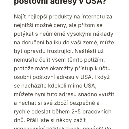
poštovní adresy v USA?
BUY
USA
Najít nejlepší produkty na internetu za
nejnižší možné ceny, ale přitom se
potýkat s neúměrně vysokými náklady
na doručení balíku do vaší země, může
být opravdu frustrující. Naštěstí už
nemusíte čelit všem těmto potížím,
protože máte okamžitý přístup k účtu.
osobní poštovní adresu v USA. I když
se nacházíte kdekoli mimo USA,
můžete nyní tuto adresu snadno využít
a nechat si své zboží bezpečně a
rychle odeslat během 2-5 pracovních
dnů. Přáli jste si někdy zažít
uspokojující zážitek z nakupování? Ve