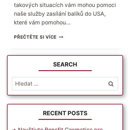
takových situacích vám mohou pomoci
naše služby zasílání balíků do USA,
které vám pomohou…
JAK
PŘEČTĚTE SI VÍCE
NAKUPOVAT
V
USA
ODKUDKOLI
SEARCH
NA
SVĚTĚ?
Vyhledávání
RECENT POSTS
Navštivte Benefit Cosmetics pro