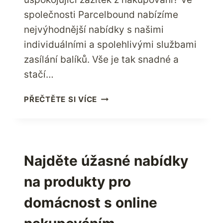
společnosti Parcelbound nabízíme
nejvýhodnější nabídky s našimi
individuálními a spolehlivými službami
zasílání balíků. Vše je tak snadné a
stačí…
JAK
PŘEČTĚTE SI VÍCE
NYNÍ
NAKUPOVAT
CHYTŘEJI
POMOCÍ
VLASTNÍ
Najděte úžasné nabídky
POŠTOVNÍ
na produkty pro
ADRESY
V
domácnost s online
USA?