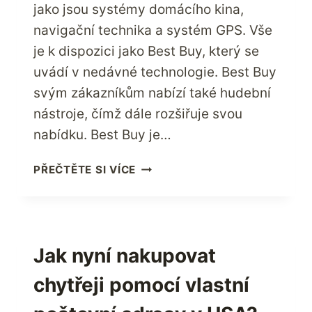
jako jsou systémy domácího kina,
navigační technika a systém GPS. Vše
je k dispozici jako Best Buy, který se
uvádí v nedávné technologie. Best Buy
svým zákazníkům nabízí také hudební
nástroje, čímž dále rozšiřuje svou
nabídku. Best Buy je…
PŘÍSTUP
PŘEČTĚTE SI VÍCE
K
NEOMEZENÝM
MOŽNOSTEM
PROSTŘEDNICTVÍM
NAKUPOVÁNÍ
Jak nyní nakupovat
V
chytřeji pomocí vlastní
PRODEJNÁCH
BEST