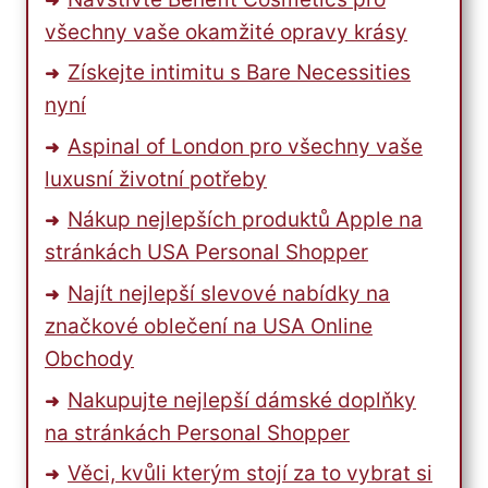
všechny vaše okamžité opravy krásy
Získejte intimitu s Bare Necessities
nyní
Aspinal of London pro všechny vaše
luxusní životní potřeby
Nákup nejlepších produktů Apple na
stránkách USA Personal Shopper
Najít nejlepší slevové nabídky na
značkové oblečení na USA Online
Obchody
Nakupujte nejlepší dámské doplňky
na stránkách Personal Shopper
Věci, kvůli kterým stojí za to vybrat si