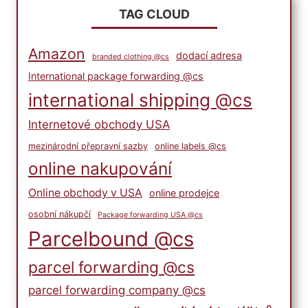
TAG CLOUD
Amazon
dodací adresa
branded clothing @cs
International package forwarding @cs
international shipping @cs
Internetové obchody USA
mezinárodní přepravní sazby
online labels @cs
online nakupování
Online obchody v USA
online prodejce
osobní nákupčí
Package forwarding USA @cs
Parcelbound @cs
parcel forwarding @cs
parcel forwarding company @cs