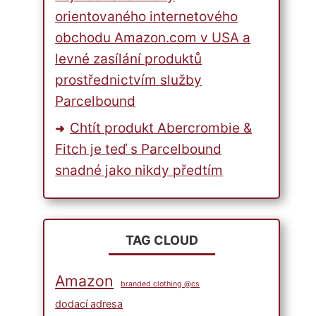
orientovaného internetového
obchodu Amazon.com v USA a
levné zasílání produktů
prostřednictvím služby
Parcelbound
Chtít produkt Abercrombie &
Fitch je teď s Parcelbound
snadné jako nikdy předtím
TAG CLOUD
Amazon
branded clothing @cs
dodací adresa