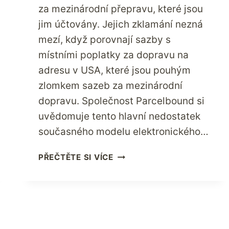
za mezinárodní přepravu, které jsou
jim účtovány. Jejich zklamání nezná
mezí, když porovnají sazby s
místními poplatky za dopravu na
adresu v USA, které jsou pouhým
zlomkem sazeb za mezinárodní
dopravu. Společnost Parcelbound si
uvědomuje tento hlavní nedostatek
současného modelu elektronického…
NAKUPUJTE
PŘEČTĚTE SI VÍCE
NEJLEPŠÍ
ZNAČKY
USA
ZA
MÉNĚ
PENĚZ