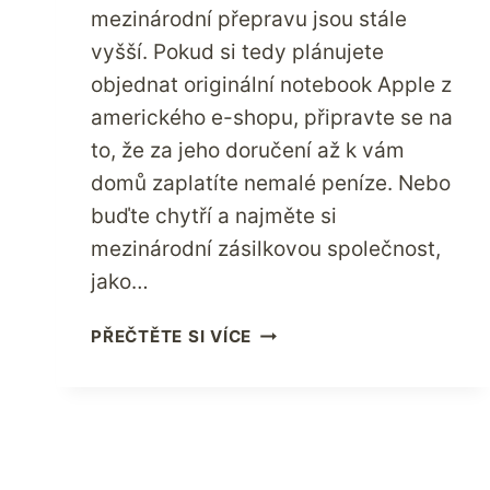
mezinárodní přepravu jsou stále
vyšší. Pokud si tedy plánujete
objednat originální notebook Apple z
amerického e-shopu, připravte se na
to, že za jeho doručení až k vám
domů zaplatíte nemalé peníze. Nebo
buďte chytří a najměte si
mezinárodní zásilkovou společnost,
jako…
VÁZANÉ
PŘEČTĚTE SI VÍCE
BALÍKY
PRO
SNÍŽENÍ
NÁKLADŮ
NA
DOPRAVU