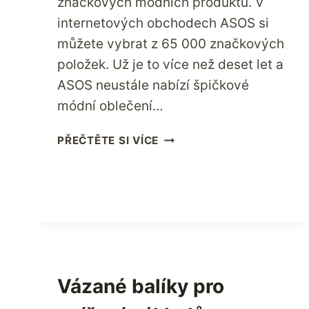
značkových módních produktů. V
internetových obchodech ASOS si
můžete vybrat z 65 000 značkových
položek. Už je to více než deset let a
ASOS neustále nabízí špičkové
módní oblečení…
MILOVNÍCI
PŘEČTĚTE SI VÍCE
MÓDY
NAKUPUJTE
V
ASOS
USA
Vázané balíky pro