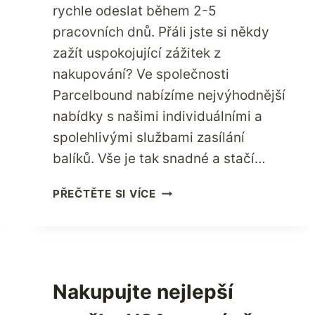
rychle odeslat během 2-5
pracovních dnů. Přáli jste si někdy
zažít uspokojující zážitek z
nakupování? Ve společnosti
Parcelbound nabízíme nejvýhodnější
nabídky s našimi individuálními a
spolehlivými službami zasílání
balíků. Vše je tak snadné a stačí…
JAK
PŘEČTĚTE SI VÍCE
NYNÍ
NAKUPOVAT
CHYTŘEJI
POMOCÍ
VLASTNÍ
Nakupujte nejlepší
POŠTOVNÍ
ADRESY