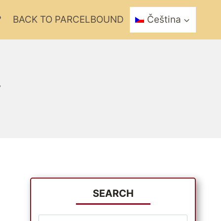
?
BACK TO PARCELBOUND
Čeština
y
SEARCH