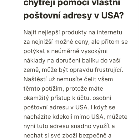
chytřeji pomocí vlastní
poštovní adresy v USA?
Najít nejlepší produkty na internetu
za nejnižší možné ceny, ale přitom se
potýkat s neúměrně vysokými
náklady na doručení balíku do vaší
země, může být opravdu frustrující.
Naštěstí už nemusíte čelit všem
těmto potížím, protože máte
okamžitý přístup k účtu. osobní
poštovní adresu v USA. I když se
nacházíte kdekoli mimo USA, můžete
nyní tuto adresu snadno využít a
nechat si své zboží bezpečně a