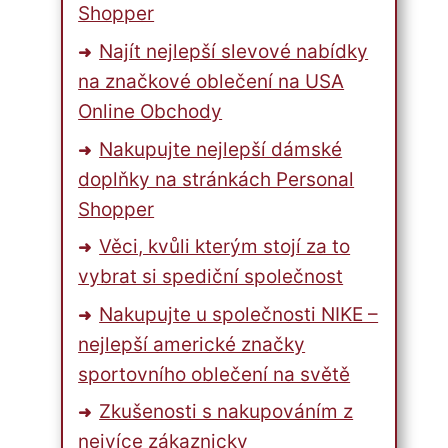
Shopper
Najít nejlepší slevové nabídky
na značkové oblečení na USA
Online Obchody
Nakupujte nejlepší dámské
doplňky na stránkách Personal
Shopper
Věci, kvůli kterým stojí za to
vybrat si spediční společnost
Nakupujte u společnosti NIKE –
nejlepší americké značky
sportovního oblečení na světě
Zkušenosti s nakupováním z
nejvíce zákaznicky