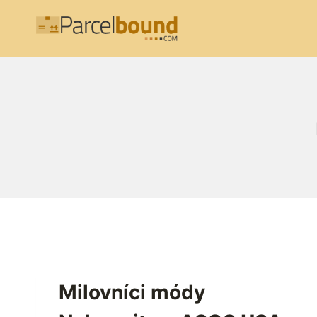
Přeskočit
na
obsah
Milovníci módy