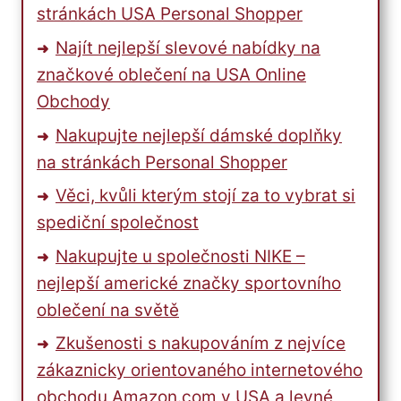
stránkách USA Personal Shopper
Najít nejlepší slevové nabídky na
značkové oblečení na USA Online
Obchody
Nakupujte nejlepší dámské doplňky
na stránkách Personal Shopper
Věci, kvůli kterým stojí za to vybrat si
spediční společnost
Nakupujte u společnosti NIKE –
nejlepší americké značky sportovního
oblečení na světě
Zkušenosti s nakupováním z nejvíce
zákaznicky orientovaného internetového
obchodu Amazon.com v USA a levné