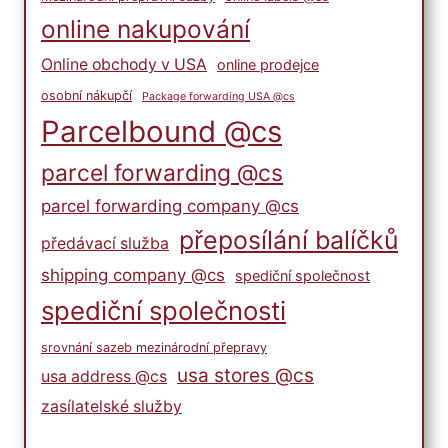
online nakupování
Online obchody v USA
online prodejce
osobní nákupčí
Package forwarding USA @cs
Parcelbound @cs
parcel forwarding @cs
parcel forwarding company @cs
přeposílání balíčků
předávací služba
shipping company @cs
spediční společnost
spediční společnosti
srovnání sazeb mezinárodní přepravy
usa stores @cs
usa address @cs
zasílatelské služby