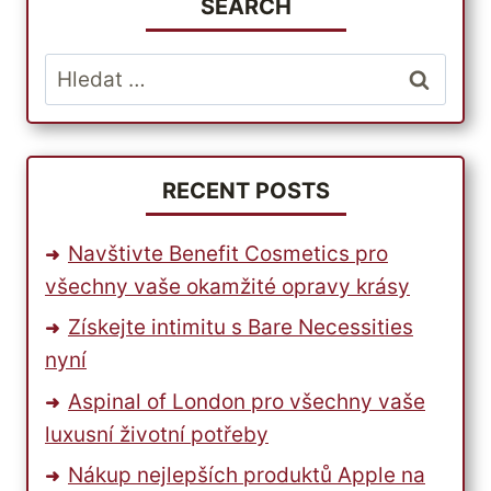
MOUDROST
SEARCH
NEŽ
DOGFUNK
Vyhledávání
RECENT POSTS
Navštivte Benefit Cosmetics pro
všechny vaše okamžité opravy krásy
Získejte intimitu s Bare Necessities
nyní
Aspinal of London pro všechny vaše
luxusní životní potřeby
Nákup nejlepších produktů Apple na