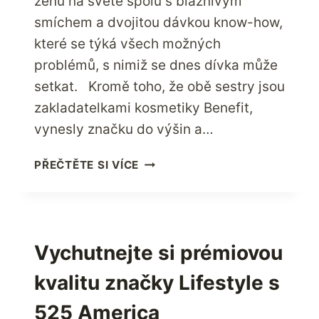
ženu na světě spolu s bláznivým
smíchem a dvojitou dávkou know-how,
které se týká všech možných
problémů, s nimiž se dnes dívka může
setkat. Kromě toho, že obě sestry jsou
zakladatelkami kosmetiky Benefit,
vynesly značku do výšin a…
NAVŠTIVTE
PŘEČTĚTE SI VÍCE
BENEFIT
COSMETICS
PRO
VŠECHNY
VAŠE
Vychutnejte si prémiovou
OKAMŽITÉ
kvalitu značky Lifestyle s
OPRAVY
KRÁSY
525 America