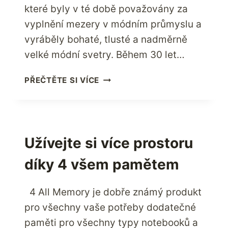
které byly v té době považovány za
vyplnění mezery v módním průmyslu a
vyráběly bohaté, tlusté a nadměrně
velké módní svetry. Během 30 let…
VYCHUTNEJTE
PŘEČTĚTE SI VÍCE
SI
PRÉMIOVOU
KVALITU
ZNAČKY
LIFESTYLE
Užívejte si více prostoru
S
díky 4 všem pamětem
525
AMERICA
4 All Memory je dobře známý produkt
pro všechny vaše potřeby dodatečné
paměti pro všechny typy notebooků a