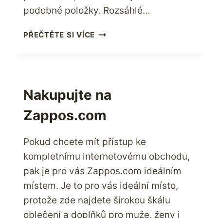
podobné položky. Rozsáhlé…
UŽÍVEJTE
PŘEČTĚTE SI VÍCE
SI
VÍCE
PROSTORU
DÍKY
4
Nakupujte na
VŠEM
Zappos.com
PAMĚTEM
Pokud chcete mít přístup ke
kompletnímu internetovému obchodu,
pak je pro vás Zappos.com ideálním
místem. Je to pro vás ideální místo,
protože zde najdete širokou škálu
oblečení a doplňků pro muže, ženy i