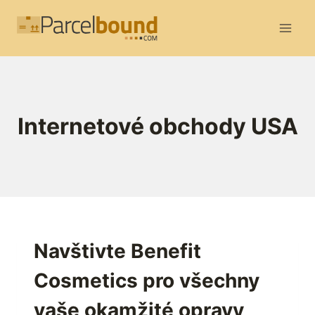
Přeskočit
na
obsah
Internetové obchody USA
Navštivte Benefit
Cosmetics pro všechny
vaše okamžité opravy