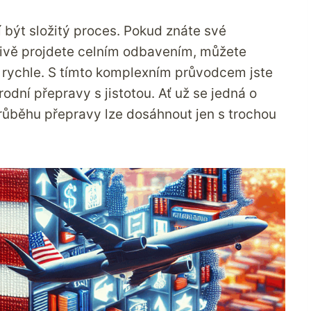
 být složitý proces. Pokud znáte své
člivě projdete celním odbavením, můžete
 a rychle. S tímto komplexním průvodcem jste
odní přepravy s jistotou. Ať už se jedná o
růběhu přepravy lze dosáhnout jen s trochou