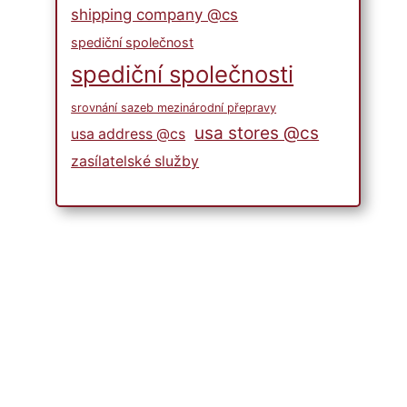
shipping company @cs
spediční společnost
spediční společnosti
srovnání sazeb mezinárodní přepravy
usa stores @cs
usa address @cs
zasílatelské služby