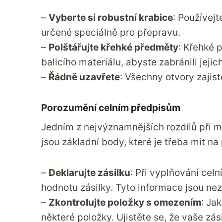
–
Vyberte si robustní krabice
: Používej
určené speciálně pro přepravu.
–
Polštářujte křehké předměty
: Křehké 
balicího materiálu, abyste zabránili jej
–
Řádně uzavřete
: Všechny otvory zajis
Porozumění celním předpisům
Jedním z nejvýznamnějších rozdílů při m
jsou základní body, které je třeba mít na
–
Deklarujte zásilku
: Při vyplňování cel
hodnotu zásilky. Tyto informace jsou nez
–
Zkontrolujte položky s omezením
: Ja
některé položky. Ujistěte se, že vaše zá