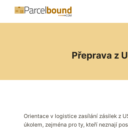
Přeskočit
na
obsah
Přeprava z U
Orientace v logistice zasílání zásilek z
úkolem, zejména pro ty, kteří neznají p