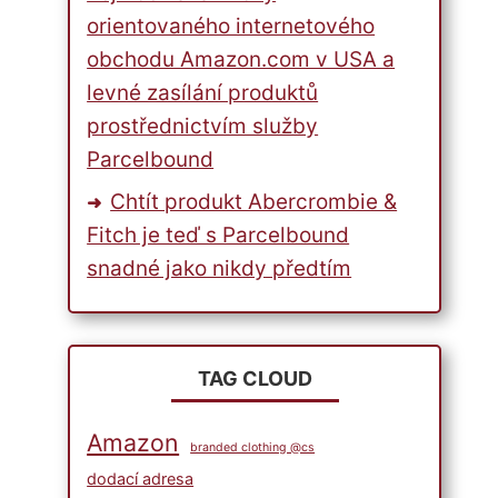
orientovaného internetového
obchodu Amazon.com v USA a
levné zasílání produktů
prostřednictvím služby
Parcelbound
Chtít produkt Abercrombie &
Fitch je teď s Parcelbound
snadné jako nikdy předtím
TAG CLOUD
Amazon
branded clothing @cs
dodací adresa