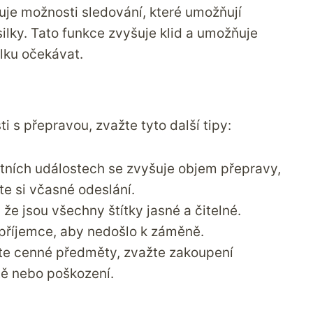
je možnosti sledování, které umožňují
silky. Tato funkce zvyšuje klid a umožňuje
ilku očekávat.
ti s přepravou, zvažte tyto další tipy:
štních událostech se zvyšuje objem přepravy,
te si včasné odeslání.
, že jsou všechny štítky jasné a čitelné.
 příjemce, aby nedošlo k záměně.
áte cenné předměty, zvažte zakoupení
átě nebo poškození.