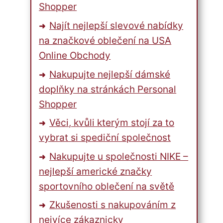
Shopper
Najít nejlepší slevové nabídky
na značkové oblečení na USA
Online Obchody
Nakupujte nejlepší dámské
doplňky na stránkách Personal
Shopper
Věci, kvůli kterým stojí za to
vybrat si spediční společnost
Nakupujte u společnosti NIKE –
nejlepší americké značky
sportovního oblečení na světě
Zkušenosti s nakupováním z
nejvíce zákaznicky