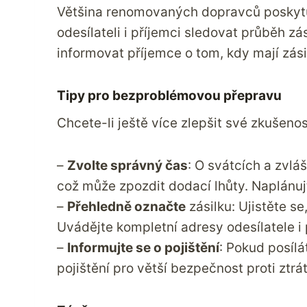
Většina renomovaných dopravců poskytu
odesílateli i příjemci sledovat průběh zá
informovat příjemce o tom, kdy mají zás
Tipy pro bezproblémovou přepravu
Chcete-li ještě více zlepšit své zkušenos
–
Zvolte správný čas
: O svátcích a zvlá
což může zpozdit dodací lhůty. Naplánuj
–
Přehledně označte
zásilku: Ujistěte se
Uvádějte kompletní adresy odesílatele i
–
Informujte se o pojištění
: Pokud posíl
pojištění pro větší bezpečnost proti ztr