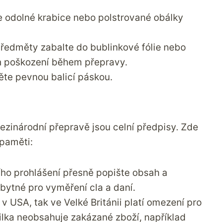
te odolné krabice nebo polstrované obálky
předměty zabalte do bublinkové fólie nebo
ich poškození během přepravy.
těte pevnou balicí páskou.
ezinárodní přepravě jsou celní předpisy. Zde
 paměti:
ního prohlášení přesně popište obsah a
bytné pro vyměření cla a daní.
k v USA, tak ve Velké Británii platí omezení pro
silka neobsahuje zakázané zboží, například