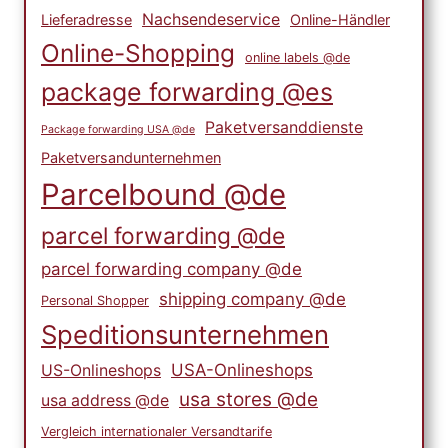
Nachsendeservice
Lieferadresse
Online-Händler
Online-Shopping
online labels @de
package forwarding @es
Paketversanddienste
Package forwarding USA @de
Paketversandunternehmen
Parcelbound @de
parcel forwarding @de
parcel forwarding company @de
shipping company @de
Personal Shopper
Speditionsunternehmen
USA-Onlineshops
US-Onlineshops
usa stores @de
usa address @de
Vergleich internationaler Versandtarife