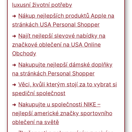
luxusní životní potřeby
Nákup nejlepších produktů Apple na
stránkách USA Personal Shopper
Najít nejlepší slevové nabídky na
značkové oblečení na USA Online
Obchody
Nakupujte nejlepší dámské doplňky
na stránkách Personal Shopper
Věci, kvůli kterým stojí za to vybrat si
spediční společnost
Nakupujte u společnosti NIKE –
nejlepší americké značky sportovního
oblečení na světě