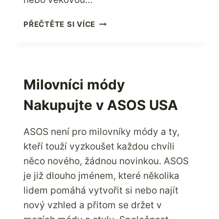
NAKUPUJTE
PŘEČTĚTE SI VÍCE
HIGH-
TECH
PRODUKTY
APPLE
PŘÍMO
Milovníci módy
Z
Nakupujte v ASOS USA
USA
PROSTŘEDNICTVÍM
SLUŽBY
ASOS není pro milovníky módy a ty,
PARCELBOUND
kteří touží vyzkoušet každou chvíli
něco nového, žádnou novinkou. ASOS
je již dlouho jménem, které několika
lidem pomáhá vytvořit si nebo najít
nový vzhled a přitom se držet v