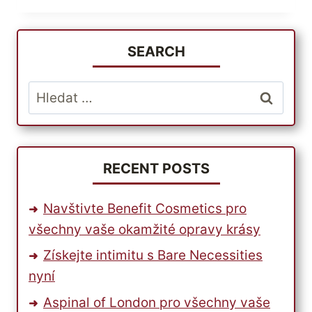
DĚTI
S
PRODUKTY
SEARCH
PREMIER
BABIESRUS
Vyhledávání
RECENT POSTS
Navštivte Benefit Cosmetics pro
všechny vaše okamžité opravy krásy
Získejte intimitu s Bare Necessities
nyní
Aspinal of London pro všechny vaše