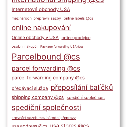
Internetové obchody USA
mezinárodní přepravní sazby
online labels @cs
online nakupování
Online obchody v USA
online prodejce
osobní nákupčí
Package forwarding USA @cs
Parcelbound @cs
parcel forwarding @cs
parcel forwarding company @cs
přeposílání balíčků
předávací služba
shipping company @cs
spediční společnost
spediční společnosti
srovnání sazeb mezinárodní přepravy
usa stores @cs
usa address @cs