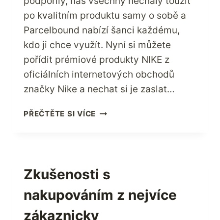
podpořily, nás všechny nechaly toužit
po kvalitním produktu samy o sobě a
Parcelbound nabízí šanci každému,
kdo ji chce využít. Nyní si můžete
pořídit prémiové produkty NIKE z
oficiálních internetových obchodů
značky Nike a nechat si je zaslat…
NAKUPUJTE
PŘEČTĚTE SI VÍCE
U
SPOLEČNOSTI
NIKE
–
NEJLEPŠÍ
Zkušenosti s
AMERICKÉ
nakupováním z nejvíce
ZNAČKY
SPORTOVNÍHO
zákaznicky
OBLEČENÍ