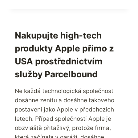
S
NAKUPOVÁNÍM
Z
NEJVÍCE
ZÁKAZNICKY
Nakupujte high-tech
ORIENTOVANÉHO
produkty Apple přímo z
INTERNETOVÉHO
OBCHODU
USA prostřednictvím
AMAZON.COM
V
služby Parcelbound
USA
A
Ne každá technologická společnost
LEVNÉ
ZASÍLÁNÍ
dosáhne zenitu a dosáhne takového
PRODUKTŮ
postavení jako Apple v předchozích
PROSTŘEDNICTVÍM
letech. Případ společnosti Apple je
SLUŽBY
obzvláště přitažlivý, protože firma,
PARCELBOUND
která začínala v garáži, dosáhne