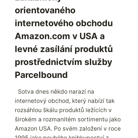
NA
orientovaného
SVĚTĚ
internetového obchodu
Amazon.com v USA a
levné zasílání produktů
prostřednictvím služby
Parcelbound
Sotva dnes někdo narazí na
internetový obchod, který nabízí tak
rozsáhlou škálu produktů ležících v
širokém a rozmanitém sortimentu jako
Amazon USA. Po svém založení v roce
1995 jako pouhého knihkupectví z