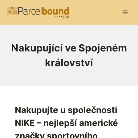
Přeskočit
na
obsah
Nakupující ve Spojeném
království
Nakupujte u společnosti
NIKE – nejlepší americké
značky sportovního