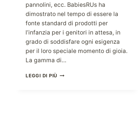
pannolini, ecc. BabiesRUs ha
dimostrato nel tempo di essere la
fonte standard di prodotti per
l’infanzia per i genitori in attesa, in
grado di soddisfare ogni esigenza
per il loro speciale momento di gioia.
La gamma di…
COCCOLA
LEGGI DI PIÙ
I
TUOI
BAMBINI
CON
I
MIGLIORI
PRODOTTI
BABIESRUS