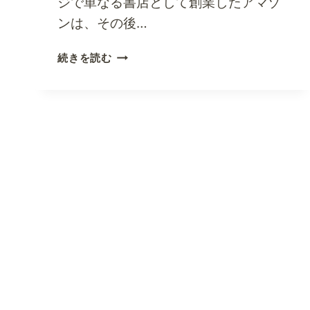
ジで単なる書店として創業したアマゾ
ス
ピ
ンは、その後…
ナ
ル・
ア
続きを読む
オ
メ
ブ・
リ
ロ
カ
ン
で
ド
最
ン
も
顧
客
中
心
の
オ
ン
ラ
イ