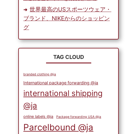
世界最高のUSスポーツウェア・
ブランド、NIKEからのショッピン
グ
TAG CLOUD
branded clothing @ja
International package forwarding @ja
international shipping
@ja
online labels @ja
Package forwarding USA @ja
Parcelbound @ja