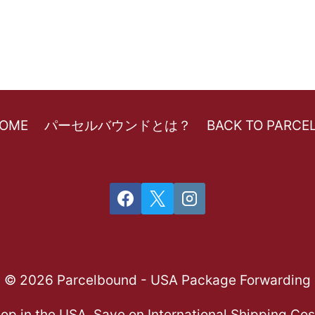
HOME
パーセルバウンドとは？
BACK TO PARC
© 2026 Parcelbound - USA Package Forwarding
op in the USA, Save on International Shipping Cos