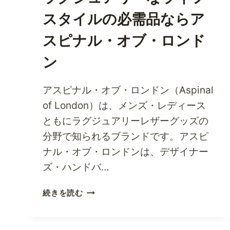
ス
スタイルの必需品ならア
メ
テ
スピナル・オブ・ロンド
ィ
ン
ッ
ク
ス
アスピナル・オブ・ロンドン（Aspinal
で
of London）は、メンズ・レディース
即
ともにラグジュアリーレザーグッズの
効
ビ
分野で知られるブランドです。アスピ
ュ
ナル・オブ・ロンドンは、デザイナー
ー
ズ・ハンドバ…
テ
ィ
ラ
続きを読む
ー
グ
フ
ジ
ィ
ュ