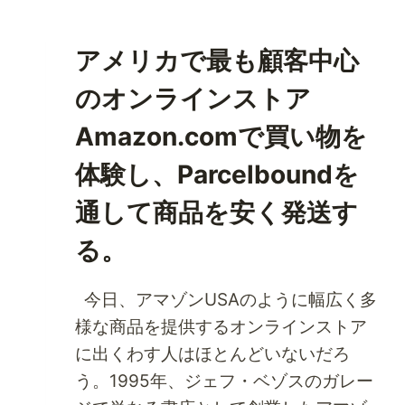
ッ
ア
ク
リ
ス
アメリカで最も顧客中心
ー
な
のオンラインストア
ラ
イ
Amazon.comで買い物を
フ
体験し、Parcelboundを
ス
タ
通して商品を安く発送す
イ
ル
る。
の
必
今日、アマゾンUSAのように幅広く多
需
品
様な商品を提供するオンラインストア
な
に出くわす人はほとんどいないだろ
ら
う。1995年、ジェフ・ベゾスのガレー
ア