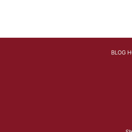
ン
ス
ト
ア
AMAZON.COM
で
買
BLOG 
い
物
を
体
験
し、
PARCELBOUND
を
通
し
て
Sh
商