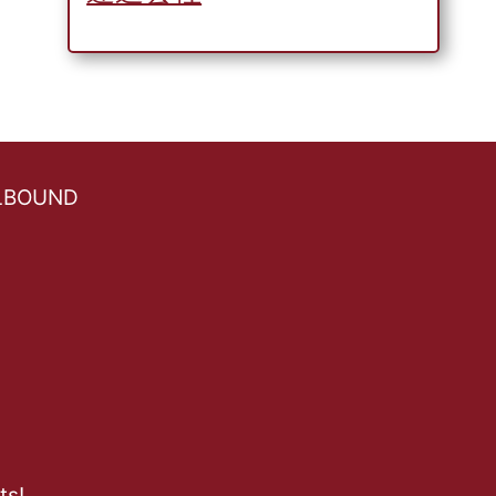
ELBOUND
ts!