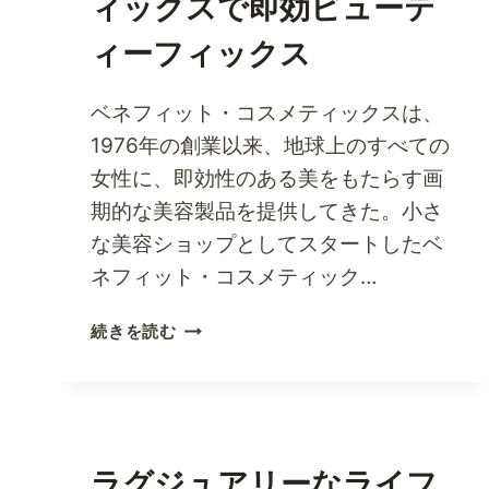
ィックスで即効ビューテ
ィーフィックス
ベネフィット・コスメティックスは、
1976年の創業以来、地球上のすべての
女性に、即効性のある美をもたらす画
期的な美容製品を提供してきた。小さ
な美容ショップとしてスタートしたベ
ネフィット・コスメティック…
ベ
続きを読む
ネ
フ
ィ
ッ
ト・
ラグジュアリーなライフ
コ