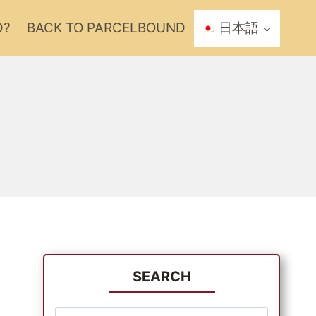
D?
BACK TO PARCELBOUND
日本語
SEARCH