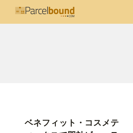
内
容
を
ス
キ
ッ
プ
ベネフィット・コスメテ