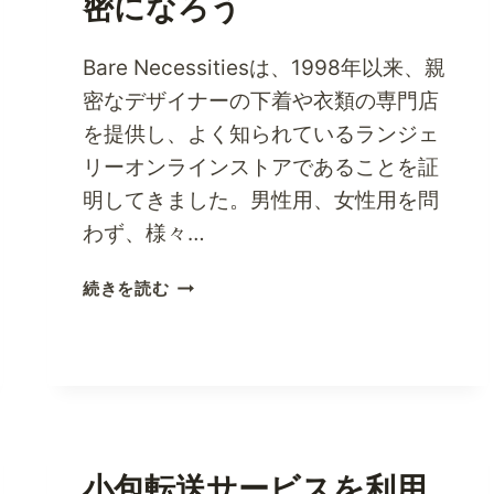
密になろう
Bare Necessitiesは、1998年以来、親
密なデザイナーの下着や衣類の専門店
を提供し、よく知られているランジェ
リーオンラインストアであることを証
明してきました。男性用、女性用を問
わず、様々…
今
続きを読む
す
ぐ
ベ
ア・
ニ
ー
ズ
小包転送サービスを利用