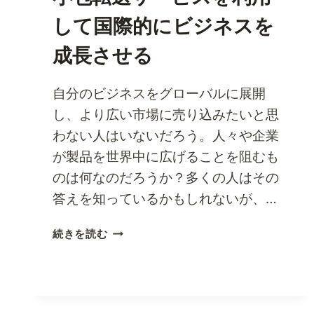
に
親
して国際的にビジネスを
密
成長させる
に
な
ろ
自分のビジネスをグローバルに展開
う
し、より広い市場に売り込みたいと思
わない人はいないだろう。人々や企業
が製品を世界中に広げることを阻むも
のは何なのだろうか？多くの人はその
答えを知っているかもしれないが、…
小
続きを読む
包
転
送
サ