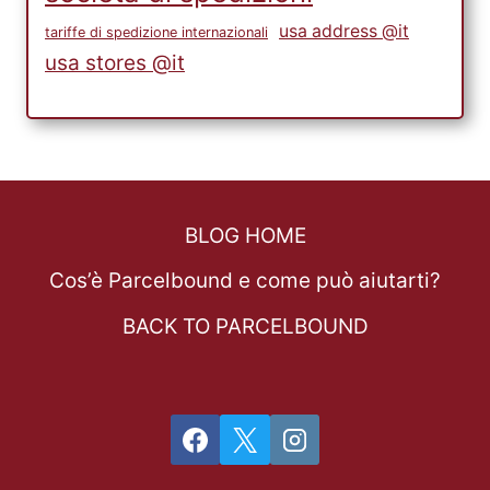
usa address @it
tariffe di spedizione internazionali
usa stores @it
BLOG HOME
Cos’è Parcelbound e come può aiutarti?
BACK TO PARCELBOUND