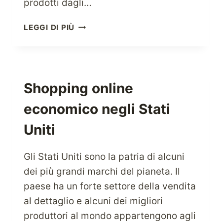
prodotti dagli…
QUAL
LEGGI DI PIÙ
È
IL
MODO
MIGLIORE
PER
Shopping online
ACQUISTARE
economico negli Stati
PRODOTTI
DAGLI
Uniti
STATI
UNITI?
Gli Stati Uniti sono la patria di alcuni
dei più grandi marchi del pianeta. Il
paese ha un forte settore della vendita
al dettaglio e alcuni dei migliori
produttori al mondo appartengono agli