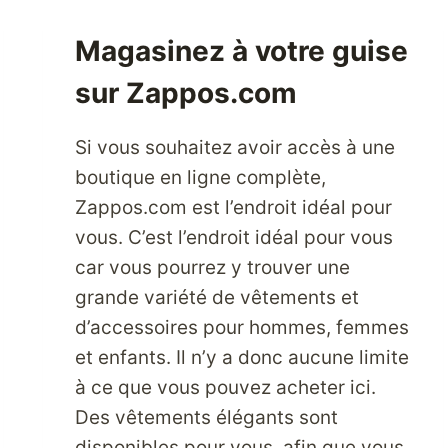
BEAUTÉ
AUTHENTIQUES
Magasinez à votre guise
ET
ABORDABLES
sur Zappos.com
DANS
LES
Si vous souhaitez avoir accès à une
MAGASINS
BEAUTY
boutique en ligne complète,
ENCOUNTER
Zappos.com est l’endroit idéal pour
USA
vous. C’est l’endroit idéal pour vous
car vous pourrez y trouver une
grande variété de vêtements et
d’accessoires pour hommes, femmes
et enfants. Il n’y a donc aucune limite
à ce que vous pouvez acheter ici.
Des vêtements élégants sont
disponibles pour vous, afin que vous