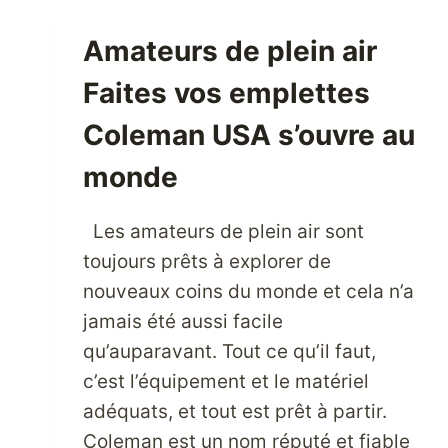
FITCH
Amateurs de plein air
?
C’EST
Faites vos emplettes
PLUS
FACILE
Coleman USA s’ouvre au
QUE
JAMAIS
monde
AVEC
PARCELBOUND.
Les amateurs de plein air sont
toujours prêts à explorer de
nouveaux coins du monde et cela n’a
jamais été aussi facile
qu’auparavant. Tout ce qu’il faut,
c’est l’équipement et le matériel
adéquats, et tout est prêt à partir.
Coleman est un nom réputé et fiable