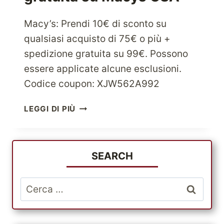
Macy’s: Prendi 10€ di sconto su
qualsiasi acquisto di 75€ o più +
spedizione gratuita su 99€. Possono
essere applicate alcune esclusioni.
Codice coupon: XJW562A992
SCONTO
LEGGI DI PIÙ
DI
$10
SU
75+
SEARCH
IN
TUTTO
Ricerca
IL
per:
SITO
E