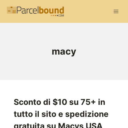
Salta
al
contenuto
macy
Sconto di $10 su 75+ in
tutto il sito e spedizione
gratuita su Macys USA