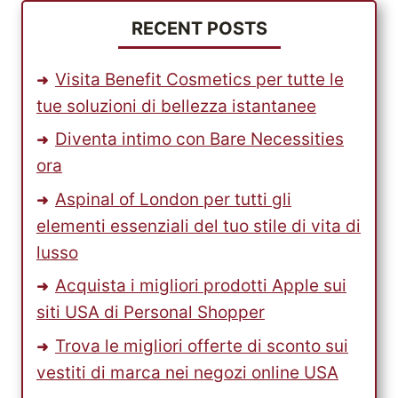
SPEDIZIONE
GRATUITA
RECENT POSTS
SU
MACYS
Visita Benefit Cosmetics per tutte le
USA
tue soluzioni di bellezza istantanee
Diventa intimo con Bare Necessities
ora
Aspinal of London per tutti gli
elementi essenziali del tuo stile di vita di
lusso
Acquista i migliori prodotti Apple sui
siti USA di Personal Shopper
Trova le migliori offerte di sconto sui
vestiti di marca nei negozi online USA