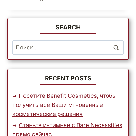
АМЕРИКАНСКИЕ
МАГАЗИНЫ
ИГРУШЕК
В
SEARCH
ИНТЕРНЕТЕ
И
Найти:
УДИВИТЕ
СВОИХ
ДЕТЕЙ
В
ИХ
RECENT POSTS
ДЕНЬ
РОЖДЕНИЯ
Посетите Benefit Cosmetics, чтобы
получить все Ваши мгновенные
косметические решения
Станьте интимнее с Bare Necessities
прямо сейчас