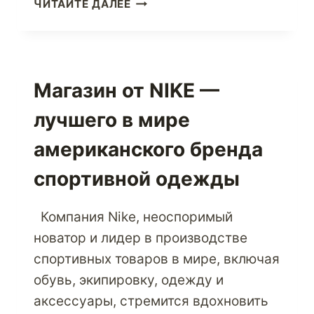
РАЗВИВАЙТЕ
ЧИТАЙТЕ ДАЛЕЕ
СВОЙ
БИЗНЕС
НА
МЕЖДУНАРОДНОМ
УРОВНЕ,
Магазин от NIKE —
ИСПОЛЬЗУЯ
лучшего в мире
УСЛУГИ
ЭКСПЕДИРОВАНИЯ
американского бренда
ПОСЫЛОК
спортивной одежды
Компания Nike, неоспоримый
новатор и лидер в производстве
спортивных товаров в мире, включая
обувь, экипировку, одежду и
аксессуары, стремится вдохновить