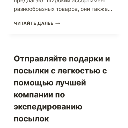
предлагают широкий ассортимент
разнообразных товаров, они также…
ПОЛУЧИТЕ
ЧИТАЙТЕ ДАЛЕЕ
ОПЫТ
ПОКУПОК
В
САМОМ
КЛИЕНТООРИЕНТИРОВАННОМ
Отправляйте подарки и
ИНТЕРНЕТ-
посылки с легкостью с
МАГАЗИНЕ
AMAZON.COM
помощью лучшей
В
США
компании по
И
ОТПРАВЛЯЙТЕ
экспедированию
ТОВАРЫ
посылок
ДЕШЕВО
ЧЕРЕЗ