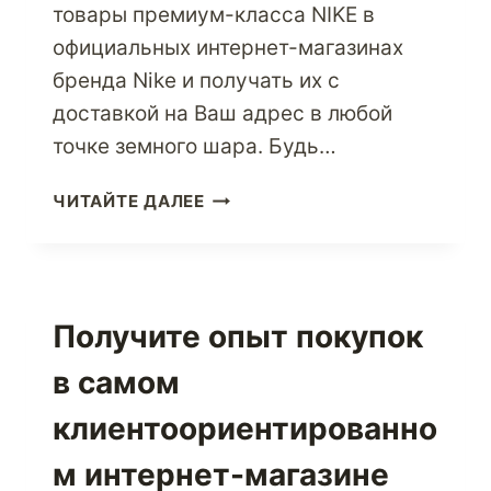
товары премиум-класса NIKE в
официальных интернет-магазинах
бренда Nike и получать их с
доставкой на Ваш адрес в любой
точке земного шара. Будь…
МАГАЗИН
ЧИТАЙТЕ ДАЛЕЕ
ОТ
NIKE
—
ЛУЧШЕГО
В
Получите опыт покупок
МИРЕ
в самом
АМЕРИКАНСКОГО
БРЕНДА
клиентоориентированно
СПОРТИВНОЙ
ОДЕЖДЫ
м интернет-магазине