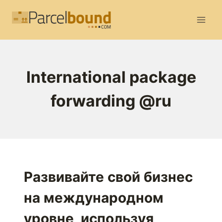
Перейти
к
содержимому
International package
forwarding @ru
Развивайте свой бизнес
на международном
уровне, используя