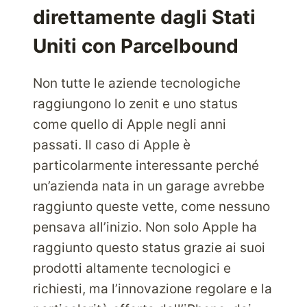
INCENTRATO
direttamente dagli Stati
SUL
CLIENTE,
Uniti con Parcelbound
AMAZON.COM,
E
Non tutte le aziende tecnologiche
SPEDISCI
I
raggiungono lo zenit e uno status
PRODOTTI
come quello di Apple negli anni
A
passati. Il caso di Apple è
BASSO
particolarmente interessante perché
COSTO
CON
un’azienda nata in un garage avrebbe
PARCELBOUND.
raggiunto queste vette, come nessuno
pensava all’inizio. Non solo Apple ha
raggiunto questo status grazie ai suoi
prodotti altamente tecnologici e
richiesti, ma l’innovazione regolare e la