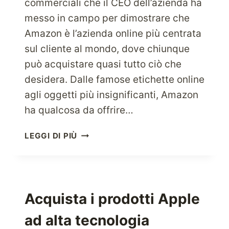
commerciali che il CEO dell’azienda ha
messo in campo per dimostrare che
Amazon è l’azienda online più centrata
sul cliente al mondo, dove chiunque
può acquistare quasi tutto ciò che
desidera. Dalle famose etichette online
agli oggetti più insignificanti, Amazon
ha qualcosa da offrire…
PROVA
LEGGI DI PIÙ
L’ESPERIENZA
DELLO
SHOPPING
DAL
NEGOZIO
Acquista i prodotti Apple
ONLINE
ad alta tecnologia
PIÙ