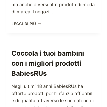
ma anche diversi altri prodotti di moda
di marca. I negozi…
GLI
LEGGI DI PIÙ
AMANTI
DELLA
MODA
POSSONO
FARE
Coccola i tuoi bambini
SHOPPING
con i migliori prodotti
SU
ASOS
BabiesRUs
USA
Negli ultimi 18 anni BabiesRUs ha
offerto prodotti per l’infanzia affidabili
e di qualità attraverso le sue catene di