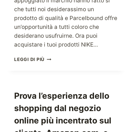
appoggiato il marchio hanno fatto sì
che tutti noi desiderassimo un
prodotto di qualità e Parcelbound offre
un’opportunità a tutti coloro che
desiderano usufruirne. Ora puoi
acquistare i tuoi prodotti NIKE…
ACQUISTA
LEGGI DI PIÙ
DA
NIKE
–
IL
MARCHIO
Prova l’esperienza dello
DI
shopping dal negozio
ABBIGLIAMENTO
SPORTIVO
online più incentrato sul
AMERICANO
MIGLIORE