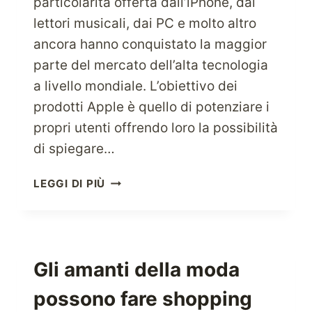
particolarità offerta dall’iPhone, dai
lettori musicali, dai PC e molto altro
ancora hanno conquistato la maggior
parte del mercato dell’alta tecnologia
a livello mondiale. L’obiettivo dei
prodotti Apple è quello di potenziare i
propri utenti offrendo loro la possibilità
di spiegare…
ACQUISTA
LEGGI DI PIÙ
I
PRODOTTI
APPLE
AD
ALTA
Gli amanti della moda
TECNOLOGIA
possono fare shopping
DIRETTAMENTE