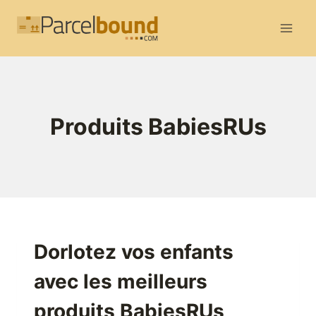
Aller
au
contenu
Produits BabiesRUs
Dorlotez vos enfants
avec les meilleurs
produits BabiesRUs