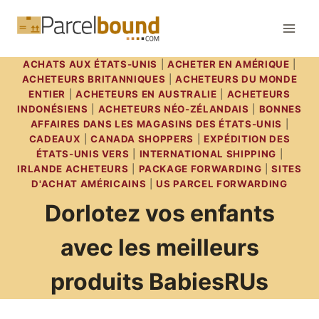
Aller
au
contenu
ACHATS AUX ÉTATS-UNIS
|
ACHETER EN AMÉRIQUE
|
ACHETEURS BRITANNIQUES
|
ACHETEURS DU MONDE
ENTIER
|
ACHETEURS EN AUSTRALIE
|
ACHETEURS
INDONÉSIENS
|
ACHETEURS NÉO-ZÉLANDAIS
|
BONNES
AFFAIRES DANS LES MAGASINS DES ÉTATS-UNIS
|
CADEAUX
|
CANADA SHOPPERS
|
EXPÉDITION DES
ÉTATS-UNIS VERS
|
INTERNATIONAL SHIPPING
|
IRLANDE ACHETEURS
|
PACKAGE FORWARDING
|
SITES
D'ACHAT AMÉRICAINS
|
US PARCEL FORWARDING
Dorlotez vos enfants
avec les meilleurs
produits BabiesRUs