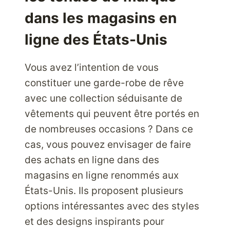
dans les magasins en
ligne des États-Unis
Vous avez l’intention de vous
constituer une garde-robe de rêve
avec une collection séduisante de
vêtements qui peuvent être portés en
de nombreuses occasions ? Dans ce
cas, vous pouvez envisager de faire
des achats en ligne dans des
magasins en ligne renommés aux
États-Unis. Ils proposent plusieurs
options intéressantes avec des styles
et des designs inspirants pour