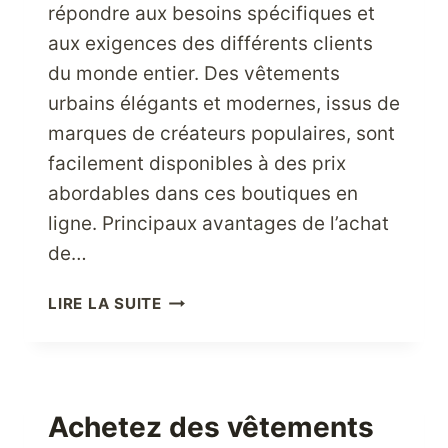
répondre aux besoins spécifiques et
aux exigences des différents clients
du monde entier. Des vêtements
urbains élégants et modernes, issus de
marques de créateurs populaires, sont
facilement disponibles à des prix
abordables dans ces boutiques en
ligne. Principaux avantages de l’achat
de…
TROUVEZ
LIRE LA SUITE
LES
MEILLEURES
OFFRES
DE
RÉDUCTION
Achetez des vêtements
SUR