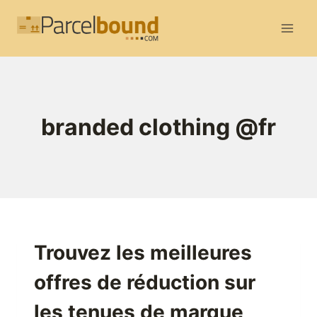
Aller
au
contenu
branded clothing @fr
Trouvez les meilleures
offres de réduction sur
les tenues de marque