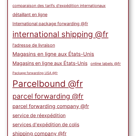
comparaison des tarifs d'expédition internationaux
détaillant en ligne
International package forwarding @fr
international shipping @fr
l'adresse de livraison
Magasins en ligne aux États-Unis
Magasins en ligne aux États-Unis
online labels @fr
Package forwarding USA @fr
Parcelbound @fr
parcel forwarding @fr
parcel forwarding company @fr
service de réexpédition
services d'expédition de colis
shipping company @fr