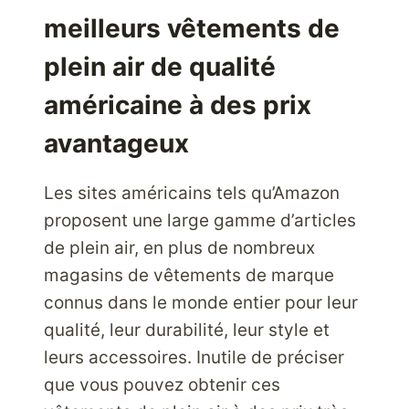
DE
meilleurs vêtements de
HAUTE
QUALITÉ
plein air de qualité
SUR
LE
américaine à des prix
PREMIER
SITE
avantageux
DE
VENTE
Les sites américains tels qu’Amazon
EN
proposent une large gamme d’articles
LIGNE
AU
de plein air, en plus de nombreux
MONDE.
magasins de vêtements de marque
connus dans le monde entier pour leur
qualité, leur durabilité, leur style et
leurs accessoires. Inutile de préciser
que vous pouvez obtenir ces