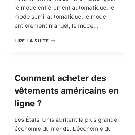
le mode entièrement automatique, le
mode semi-automatique, le mode
entièrement manuel, le mode…
POURQUOI
LIRE LA SUITE
LE
CANON
G-
15
EST-
Comment acheter des
IL
vêtements américains en
UN
EXCELLENT
ligne ?
CHOIX
POUR
LES
Les États-Unis abritent la plus grande
PHOTOGRAPHES
économie du monde. L’économie du
PROFESSIONNELS