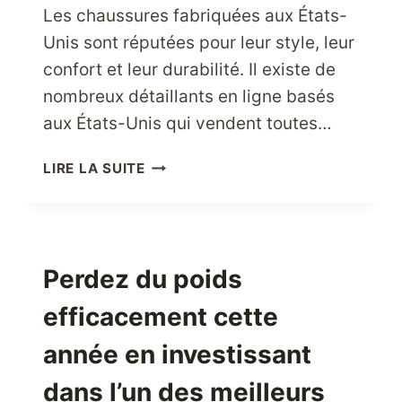
Les chaussures fabriquées aux États-
Unis sont réputées pour leur style, leur
confort et leur durabilité. Il existe de
nombreux détaillants en ligne basés
aux États-Unis qui vendent toutes…
COMMENT
LIRE LA SUITE
ACHETER
DES
CHAUSSURES
EN
LIGNE
Perdez du poids
AUX
efficacement cette
ÉTATS-
UNIS
année en investissant
?
dans l’un des meilleurs