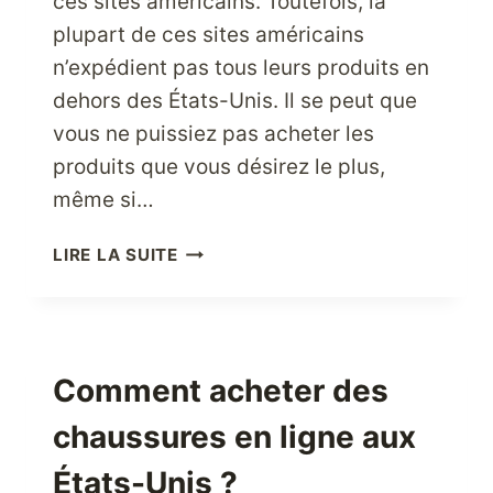
ces sites américains. Toutefois, la
plupart de ces sites américains
n’expédient pas tous leurs produits en
dehors des États-Unis. Il se peut que
vous ne puissiez pas acheter les
produits que vous désirez le plus,
même si…
COMMENT
LIRE LA SUITE
OBTENIR
UNE
ADRESSE
DE
LIVRAISON
Comment acheter des
PERSONNELLE
chaussures en ligne aux
AUX
ÉTATS-
États-Unis ?
UNIS