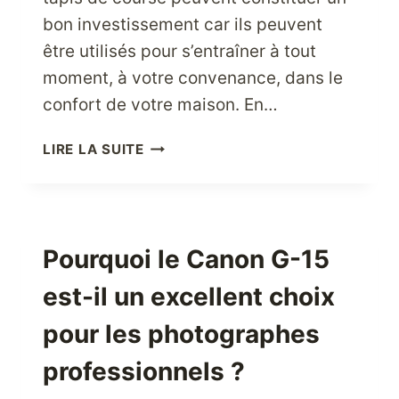
bon investissement car ils peuvent
être utilisés pour s’entraîner à tout
moment, à votre convenance, dans le
confort de votre maison. En…
PERDEZ
LIRE LA SUITE
DU
POIDS
EFFICACEMENT
CETTE
ANNÉE
Pourquoi le Canon G-15
EN
est-il un excellent choix
INVESTISSANT
DANS
pour les photographes
L’UN
DES
professionnels ?
MEILLEURS