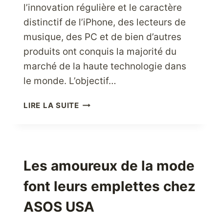
l’innovation régulière et le caractère
distinctif de l’iPhone, des lecteurs de
musique, des PC et de bien d’autres
produits ont conquis la majorité du
marché de la haute technologie dans
le monde. L’objectif…
ACHETER
LIRE LA SUITE
DES
PRODUITS
APPLE
DE
HAUTE
Les amoureux de la mode
TECHNOLOGIE
font leurs emplettes chez
DIRECTEMENT
DEPUIS
ASOS USA
LES