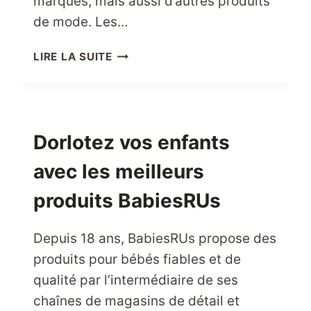
marques, mais aussi d’autres produits
de mode. Les…
LES
LIRE LA SUITE
AMOUREUX
DE
LA
MODE
FONT
Dorlotez vos enfants
LEURS
avec les meilleurs
EMPLETTES
CHEZ
produits BabiesRUs
ASOS
USA
Depuis 18 ans, BabiesRUs propose des
produits pour bébés fiables et de
qualité par l’intermédiaire de ses
chaînes de magasins de détail et