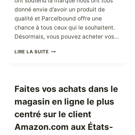
ont soutenu la marque nous ont tous
donné envie d’avoir un produit de
qualité et Parcelbound offre une
chance à tous ceux qui le souhaitent.
Désormais, vous pouvez acheter vos…
BOUTIQUE
LIRE LA SUITE
NIKE
–
LA
MEILLEURE
MARQUE
Faites vos achats dans le
AMÉRICAINE
magasin en ligne le plus
DE
VÊTEMENTS
centré sur le client
DE
SPORT
Amazon.com aux États-
AU