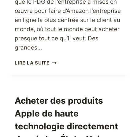
que le PDG de l’entreprise a mises en
œuvre pour faire d’Amazon l’entreprise
en ligne la plus centrée sur le client au
monde, où tout le monde peut acheter
presque tout ce qu’il veut. Des
grandes…
FAITES
LIRE LA SUITE
VOS
ACHATS
DANS
LE
MAGASIN
Acheter des produits
EN
Apple de haute
LIGNE
LE
technologie directement
PLUS
CENTRÉ