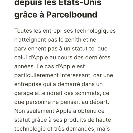
depuis les États-Unis
SUR
LE
grâce à Parcelbound
CLIENT
AMAZON.COM
Toutes les entreprises technologiques
AUX
n’atteignent pas le zénith et ne
ÉTATS-
UNIS
parviennent pas à un statut tel que
ET
celui d’Apple au cours des dernières
EXPÉDIEZ
années. Le cas d’Apple est
VOS
particulièrement intéressant, car une
PRODUITS
À
entreprise qui a démarré dans un
BAS
garage atteindrait ces sommets, ce
PRIX
que personne ne pensait au départ.
GRÂCE
Non seulement Apple a obtenu ce
À
PARCELBOUND.
statut grâce à ses produits de haute
technologie et très demandés, mais