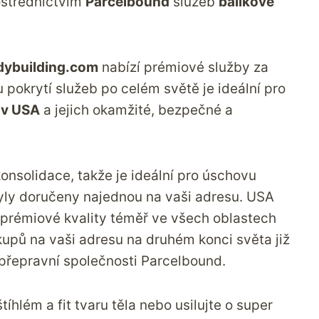
ostřednictvím
Parcelbound
služeb
balíkové
dybuilding.com
nabízí prémiové služby za
pokrytí služeb po celém světě je ideální pro
 v
USA
a jejich okamžité, bezpečné a
onsolidace, takže je ideální pro úschovu
yly doručeny najednou na vaši adresu. USA
prémiové kvality téměř ve všech oblastech
upů na vaši adresu na druhém konci světa již
 přepravní společnosti Parcelbound
.
tíhlém a fit tvaru těla nebo usilujte o super