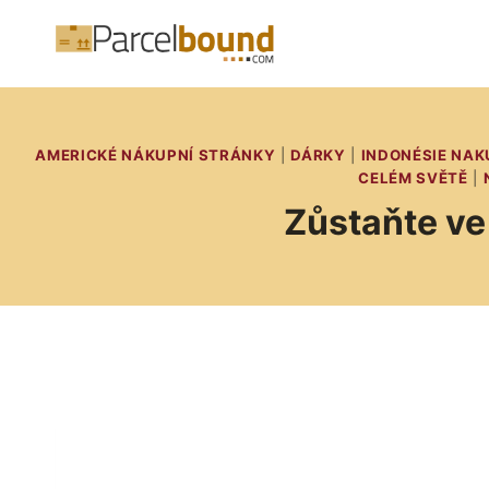
Přeskočit
na
obsah
AMERICKÉ NÁKUPNÍ STRÁNKY
|
DÁRKY
|
INDONÉSIE NAK
CELÉM SVĚTĚ
|
Zůstaňte ve