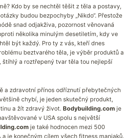
mě? Kdo by se nechtěl těšit z těla a postavy,
o otázky budou bezpochyby „Nikdo“. Přestože
 módě snad odjakživa, pozornost věnovaná
proti několika minulým desetiletím, kdy ve
těl být každý. Pro ty z vás, kteří dnes
problému beztvarého těla, je výběr produktů a
štíhlý a roztřepený tvar těla tou nejlepší
rmě a zdravotní přínos odříznutí přebytečných
ý většině chybí, je jeden skutečný produkt,
tinu a žít zdravý život.
Bodybuilding.com
je
 navštěvované v USA spolu s největší
lding.com
je také hodnocen mezi 500
A a je konečným cílem všech fitness maniaků.