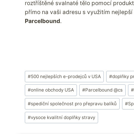
roztříštěné svalnaté tělo pomocí produk
přímo na vaši adresu s využitím nejlepší
Parcelbound
.
Štítky
#
500 nejlepších e-prodejců v USA
#
doplňky p
příspěvků:
#
online obchody USA
#
Parcelbound @cs
#
#
spediční společnost pro přepravu balíků
#
Sp
#
vysoce kvalitní doplňky stravy