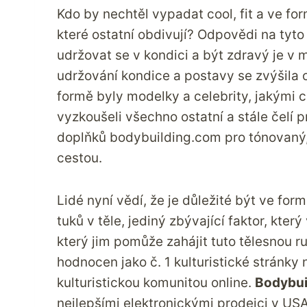
Kdo by nechtěl vypadat cool, fit a ve for
které ostatní obdivují? Odpovědi na tyt
udržovat se v kondici a být zdravý je v
udržování kondice a postavy se zvýšila o
formě byly modelky a celebrity, jakými ch
vyzkoušeli všechno ostatní a stále čelí 
doplňků
bodybuilding.com
pro tónovaný, 
cestou.
Lidé nyní vědí, že je důležité být ve fo
tuků v těle, jediný zbývající faktor, kter
který jim pomůže zahájit tuto tělesnou ru
hodnocen jako č. 1 kulturistické stránky
kulturistickou komunitou online.
Bodybui
nejlepšími elektronickými prodejci v US