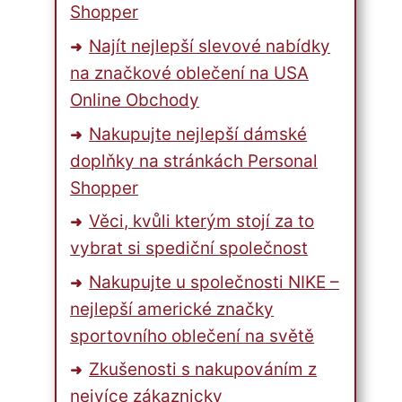
Shopper
Najít nejlepší slevové nabídky
na značkové oblečení na USA
Online Obchody
Nakupujte nejlepší dámské
doplňky na stránkách Personal
Shopper
Věci, kvůli kterým stojí za to
vybrat si spediční společnost
Nakupujte u společnosti NIKE –
nejlepší americké značky
sportovního oblečení na světě
Zkušenosti s nakupováním z
nejvíce zákaznicky