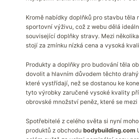
Kromě nabídky doplňků pro stavbu těla 
sportovní výživu, což z webu dělá ideální
související doplňky stravy. Mezi několi
stojí za zmínku nízká cena a vysoká kvali
Produkty a doplňky pro budování těla obv
dovolit a hlavním důvodem těchto drahýc
které vystřídají, než se dostanou ke kon
tyto výrobky zaručené vysoké kvality př
obrovské množství peněz, které se mezi t
Spotřebitelé z celého světa si nyní moho
produktů z obchodu
bodybuilding.com
U