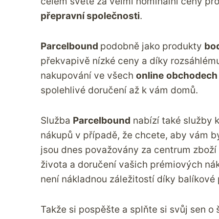
celém světě za velmi nominální ceny pr
přepravní společnosti
.
Parcelbound
podobně jako produkty
bo
překvapivě nízké ceny a díky rozsáhlému 
nakupování ve všech
online
obchodech
spolehlivé doručení až k vám domů.
Služba
Parcelbound
nabízí také služby k
nákupů v případě, že chcete, aby vám b
jsou dnes považovány za centrum zboží 
života a doručení vašich prémiových nák
není nákladnou záležitostí díky
balíkové
Takže si pospěšte a splňte si svůj sen o š