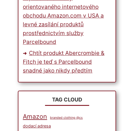
orientovaného internetového
obchodu Amazon.com v USA a
levné zasílání produktů
prostřednictvím služby
Parcelbound
Chtít produkt Abercrombie &
Fitch je teď s Parcelbound
snadné jako nikdy předtím
TAG CLOUD
Amazon
branded clothing @cs
dodací adresa