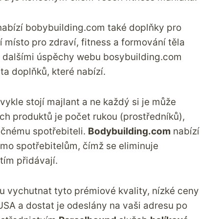
nabízí bobybuilding.com také doplňky pro
 místo pro zdraví, fitness a formování těla
ka dalšími úspěchy webu bosybuilding.com
ta doplňků, které nabízí.
ykle stojí majlant a ne každý si je může
h produktů je počet rukou (prostředníků),
ečnému spotřebiteli.
Bodybuilding.com
nabízí
ímo spotřebitelům, čímž se eliminuje
ím přidávají.
u vychutnat tyto prémiové kvality, nízké ceny
SA a dostat je odeslány na vaši adresu po