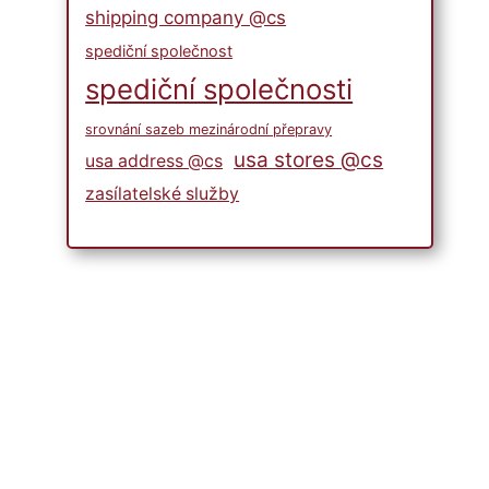
shipping company @cs
spediční společnost
spediční společnosti
srovnání sazeb mezinárodní přepravy
usa stores @cs
usa address @cs
Fascinující nápady na dárky,
zasílatelské služby
aby byl tento Den otců
výjimečný