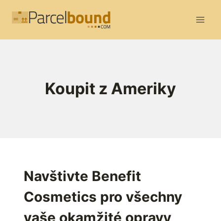
Přeskočit
na
obsah
Koupit z Ameriky
Navštivte Benefit
Cosmetics pro všechny
vaše okamžité opravy