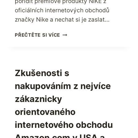
pořídit prémiové produkty NIKE z
oficiálních internetových obchodů
značky Nike a nechat si je zaslat…
NAKUPUJTE
PŘEČTĚTE SI VÍCE
U
SPOLEČNOSTI
NIKE
–
NEJLEPŠÍ
Zkušenosti s
AMERICKÉ
nakupováním z nejvíce
ZNAČKY
SPORTOVNÍHO
zákaznicky
OBLEČENÍ
NA
orientovaného
SVĚTĚ
internetového obchodu
Amazon.com v USA a