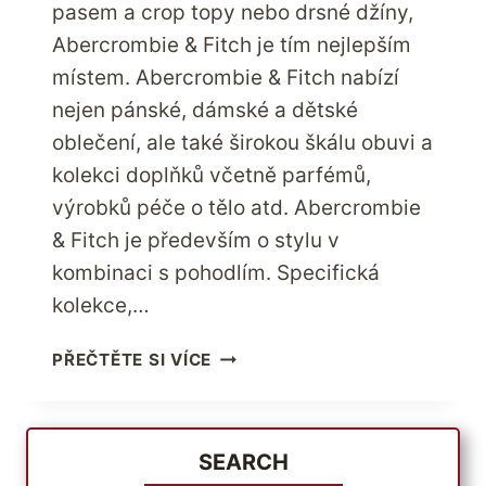
pasem a crop topy nebo drsné džíny,
Abercrombie & Fitch je tím nejlepším
místem. Abercrombie & Fitch nabízí
nejen pánské, dámské a dětské
oblečení, ale také širokou škálu obuvi a
kolekci doplňků včetně parfémů,
výrobků péče o tělo atd. Abercrombie
& Fitch je především o stylu v
kombinaci s pohodlím. Specifická
kolekce,…
CHTÍT
PŘEČTĚTE SI VÍCE
PRODUKT
ABERCROMBIE
&
FITCH
SEARCH
JE