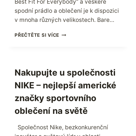
Best Fit For Everybody“ a veškeré
spodní prádlo a oblečení je k dispozici
v mnoha různých velikostech. Bare…
ZÍSKEJTE
PŘEČTĚTE SI VÍCE
INTIMITU
S
BARE
NECESSITIES
NYNÍ
Nakupujte u společnosti
NIKE – nejlepší americké
značky sportovního
oblečení na světě
Společnost Nike, bezkonkurenční