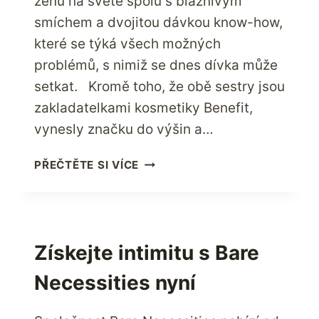
ženu na světě spolu s bláznivým
smíchem a dvojitou dávkou know-how,
které se týká všech možných
problémů, s nimiž se dnes dívka může
setkat. Kromě toho, že obě sestry jsou
zakladatelkami kosmetiky Benefit,
vynesly značku do výšin a…
NAVŠTIVTE
PŘEČTĚTE SI VÍCE
BENEFIT
COSMETICS
PRO
VŠECHNY
VAŠE
Získejte intimitu s Bare
OKAMŽITÉ
Necessities nyní
OPRAVY
KRÁSY