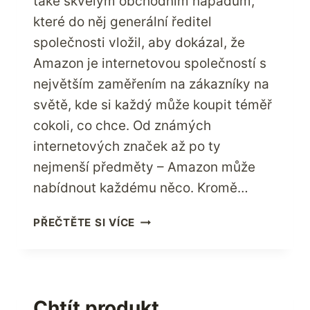
také skvělým obchodním nápadům,
které do něj generální ředitel
společnosti vložil, aby dokázal, že
Amazon je internetovou společností s
největším zaměřením na zákazníky na
světě, kde si každý může koupit téměř
cokoli, co chce. Od známých
internetových značek až po ty
nejmenší předměty – Amazon může
nabídnout každému něco. Kromě…
ZKUŠENOSTI
PŘEČTĚTE SI VÍCE
S
NAKUPOVÁNÍM
Z
NEJVÍCE
ZÁKAZNICKY
Chtít produkt