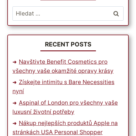
TEĎ
Vyhledávání
S
PARCELBOUND
SNADNÉ
JAKO
NIKDY
RECENT POSTS
PŘEDTÍM
Navštivte Benefit Cosmetics pro
všechny vaše okamžité opravy krásy
Získejte intimitu s Bare Necessities
nyní
Aspinal of London pro všechny vaše
luxusní životní potřeby
Nákup nejlepších produktů Apple na
stránkách USA Personal Shopper