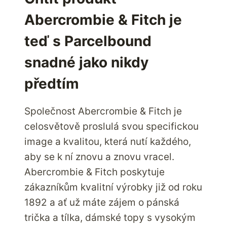
ORIENTOVANÉHO
Abercrombie & Fitch je
INTERNETOVÉHO
OBCHODU
teď s Parcelbound
AMAZON.COM
V
snadné jako nikdy
USA
A
předtím
LEVNÉ
ZASÍLÁNÍ
Společnost Abercrombie & Fitch je
PRODUKTŮ
celosvětově proslulá svou specifickou
PROSTŘEDNICTVÍM
SLUŽBY
image a kvalitou, která nutí každého,
PARCELBOUND
aby se k ní znovu a znovu vracel.
Abercrombie & Fitch poskytuje
zákazníkům kvalitní výrobky již od roku
1892 a ať už máte zájem o pánská
trička a tílka, dámské topy s vysokým