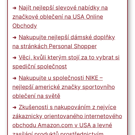
Najít nejlepší slevové nabídky na
značkové oblečení na USA Online
Obchody
Nakupujte nejlepší dámské doplňky
na stránkách Personal Shopper
Věci, kvůli kterým stojí za to vybrat si
spediční společnost
Nakupujte u společnosti NIKE –
nejlepší americké značky sportovního
oblečení na světě
Zkušenosti s nakupováním z nejvíce
zákaznicky orientovaného internetového
obchodu Amazon.com v USA a levné
zasílání produktů prostřednictvím