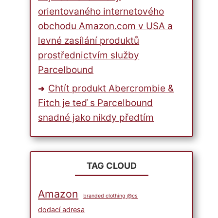
orientovaného internetového
obchodu Amazon.com v USA a
levné zasílání produktů
prostřednictvím služby
Parcelbound
Chtít produkt Abercrombie &
Fitch je teď s Parcelbound
snadné jako nikdy předtím
TAG CLOUD
Amazon
branded clothing @cs
dodací adresa