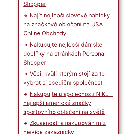
Shopper
Najít nejlepší slevové nabídky
na značkové oblečení na USA
Online Obchody
Nakupujte nejlepší dámské
doplňky na stránkách Personal
Shopper
Věci, kvůli kterým stojí za to
vybrat si spediční společnost
Nakupujte u společnosti NIKE –
nejlepší americké značky
sportovního oblečení na světě
Zkušenosti s nakupováním z
nejvíce zákaznicky