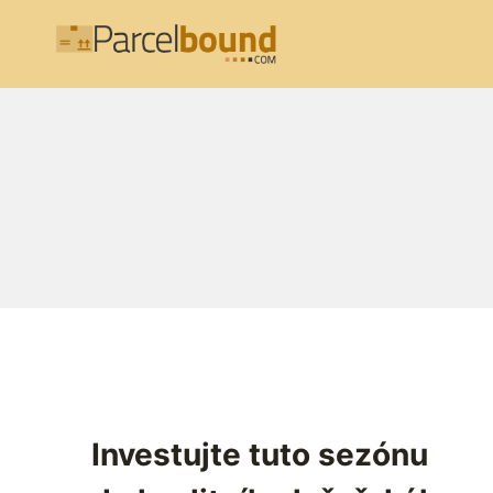
Přeskočit
na
obsah
Investujte tuto sezónu