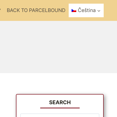
?
BACK TO PARCELBOUND
Čeština
SEARCH