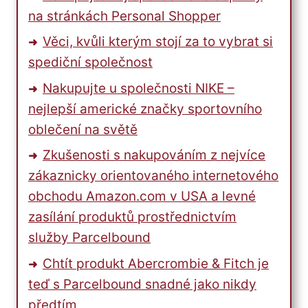
na stránkách Personal Shopper
Věci, kvůli kterým stojí za to vybrat si
spediční společnost
Nakupujte u společnosti NIKE –
nejlepší americké značky sportovního
oblečení na světě
Zkušenosti s nakupováním z nejvíce
zákaznicky orientovaného internetového
obchodu Amazon.com v USA a levné
zasílání produktů prostřednictvím
služby Parcelbound
Chtít produkt Abercrombie & Fitch je
teď s Parcelbound snadné jako nikdy
předtím