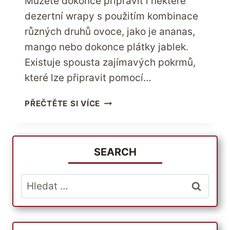
Můžete dokonce připravit i některé
dezertní wrapy s použitím kombinace
různých druhů ovoce, jako je ananas,
mango nebo dokonce plátky jablek.
Existuje spousta zajímavých pokrmů,
které lze připravit pomocí…
TAJEMSTVÍ
PŘEČTĚTE SI VÍCE
ÚŽASNÉHO
VENKOVNÍHO
VAŘENÍ
S
SEARCH
NĚKOLIKA
SKVĚLÝMI
Vyhledávání
GRILOVACÍMI
NÁSTROJI