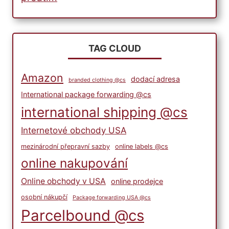
TAG CLOUD
Amazon
dodací adresa
branded clothing @cs
International package forwarding @cs
international shipping @cs
Internetové obchody USA
mezinárodní přepravní sazby
online labels @cs
online nakupování
Online obchody v USA
online prodejce
osobní nákupčí
Package forwarding USA @cs
Parcelbound @cs