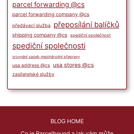
parcel forwarding @cs
parcel forwarding company @cs
přeposílání balíčků
předávací služba
shipping company @cs
spediční společnost
spediční společnosti
srovnání sazeb mezinárodní přepravy
usa stores @cs
usa address @cs
zasílatelské služby
BLOG HOME
Co je Parcelbound a jak vám může