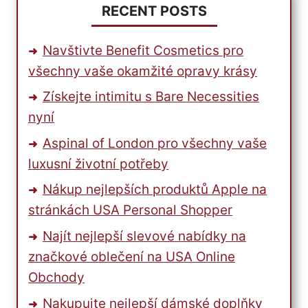
RECENT POSTS
Navštivte Benefit Cosmetics pro
všechny vaše okamžité opravy krásy
Získejte intimitu s Bare Necessities
nyní
Aspinal of London pro všechny vaše
luxusní životní potřeby
Nákup nejlepších produktů Apple na
stránkách USA Personal Shopper
Najít nejlepší slevové nabídky na
značkové oblečení na USA Online
Obchody
Nakupujte nejlepší dámské doplňky