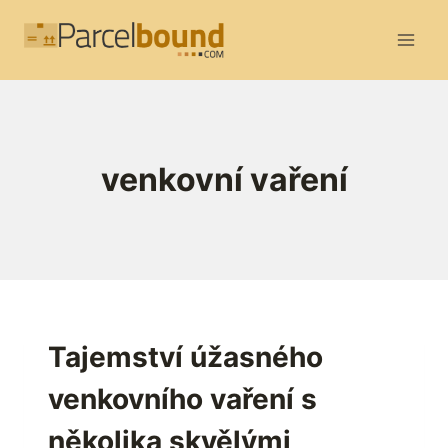
Přeskočit
na
obsah
venkovní vaření
Tajemství úžasného
venkovního vaření s
několika skvělými