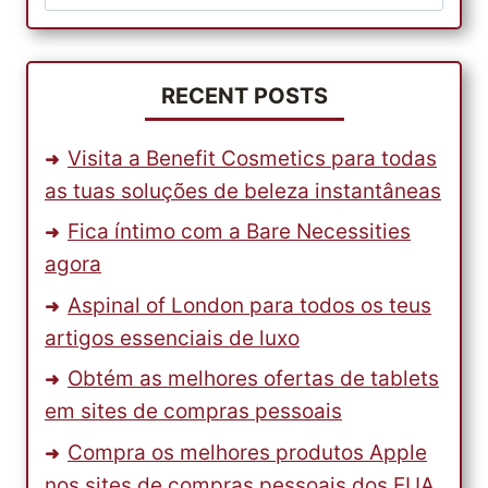
por:
AR
LIVRE
FANTÁSTICA
COM
RECENT POSTS
ALGUNS
UTENSÍLIOS
Visita a Benefit Cosmetics para todas
DE
as tuas soluções de beleza instantâneas
CHURRASCO
FANTÁSTICOS
Fica íntimo com a Bare Necessities
agora
Aspinal of London para todos os teus
artigos essenciais de luxo
Obtém as melhores ofertas de tablets
em sites de compras pessoais
Compra os melhores produtos Apple
nos sites de compras pessoais dos EUA