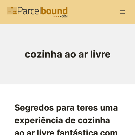
Skip
to
content
cozinha ao ar livre
Segredos para teres uma
experiência de cozinha
ao ar livre fantástica com