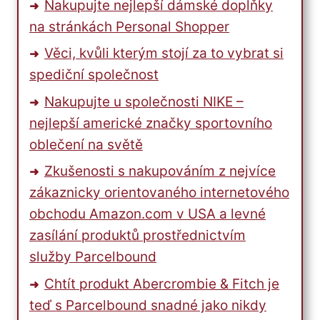
Nakupujte nejlepší dámské doplňky
na stránkách Personal Shopper
Věci, kvůli kterým stojí za to vybrat si
spediční společnost
Nakupujte u společnosti NIKE –
nejlepší americké značky sportovního
oblečení na světě
Zkušenosti s nakupováním z nejvíce
zákaznicky orientovaného internetového
obchodu Amazon.com v USA a levné
zasílání produktů prostřednictvím
služby Parcelbound
Chtít produkt Abercrombie & Fitch je
teď s Parcelbound snadné jako nikdy