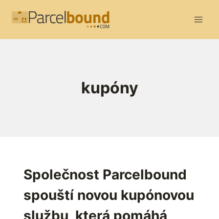
Přeskočit
na
obsah
kupóny
Společnost Parcelbound
spouští novou kupónovou
službu, která pomáhá