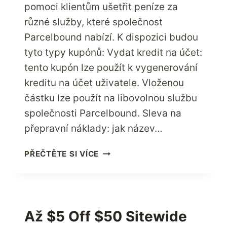
pomoci klientům ušetřit peníze za
různé služby, které společnost
Parcelbound nabízí. K dispozici budou
tyto typy kupónů: Vydat kredit na účet:
tento kupón lze použít k vygenerování
kreditu na účet uživatele. Vloženou
částku lze použít na libovolnou službu
společnosti Parcelbound. Sleva na
přepravní náklady: jak název…
SPOLEČNOST
PŘEČTĚTE SI VÍCE
PARCELBOUND
SPOUŠTÍ
NOVOU
KUPÓNOVOU
SLUŽBU,
Až $5 Off $50 Sitewide
KTERÁ