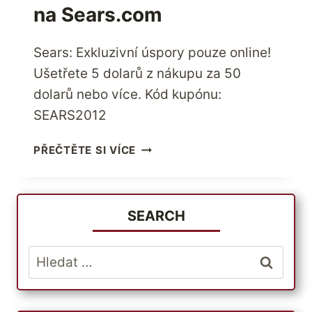
na Sears.com
POMÁHÁ
MEZINÁRODNÍM
KLIENTŮM
Sears: Exkluzivní úspory pouze online!
UŠETŘIT
Ušetřete 5 dolarů z nákupu za 50
PENÍZE
dolarů nebo více. Kód kupónu:
SEARS2012
AŽ
PŘEČTĚTE SI VÍCE
$5
OFF
$50
SITEWIDE
SEARCH
NA
SEARS.COM
Vyhledávání