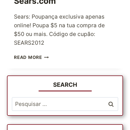
Sears.com
AJUDA
OS
CLIENTES
Sears: Poupança exclusiva apenas
INTERNACIONAIS
online! Poupa $5 na tua compra de
A
$50 ou mais. Código de cupão:
POUPAR
SEARS2012
DINHEIRO
ATÉ
READ MORE
5$
DE
DESCONTO
EM
SEARCH
50$
EM
Pesquisar
TODO
por:
O
SITE
SEARS.COM