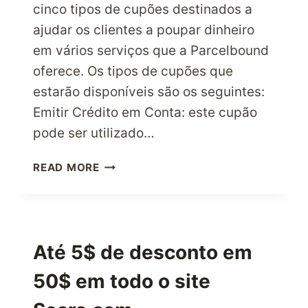
cinco tipos de cupões destinados a
ajudar os clientes a poupar dinheiro
em vários serviços que a Parcelbound
oferece. Os tipos de cupões que
estarão disponíveis são os seguintes:
Emitir Crédito em Conta: este cupão
pode ser utilizado…
A
READ MORE
PARCELBOUND
LANÇA
UM
NOVO
SERVIÇO
Até 5$ de desconto em
DE
50$ em todo o site
CUPÕES
QUE