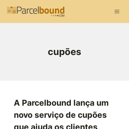
Skip
to
content
cupões
A Parcelbound lança um
novo serviço de cupões
que ajuda os clientes