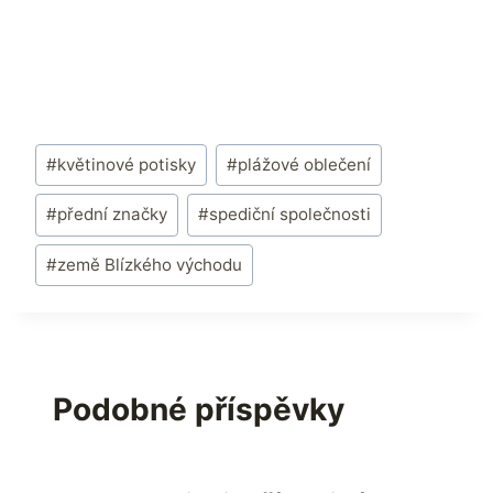
Štítky
#
květinové potisky
#
plážové oblečení
příspěvků:
#
přední značky
#
spediční společnosti
#
země Blízkého východu
Podobné příspěvky