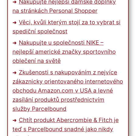
Nakupujte nejlepší dámské doplňky
na stránkách Personal Shopper
Věci, kvůli kterým stojí za to vybrat si
spediční společnost
Nakupujte u společnosti NIKE –
nejlepší americké značky sportovního
oblečení na světě
Zkušenosti s nakupováním z nejvíce
zákaznicky orientovaného internetového
obchodu Amazon.com v USA a levné
zasílání produktů prostřednictvím
služby Parcelbound
Chtít produkt Abercrombie & Fitch je
teď s Parcelbound snadné jako nikdy