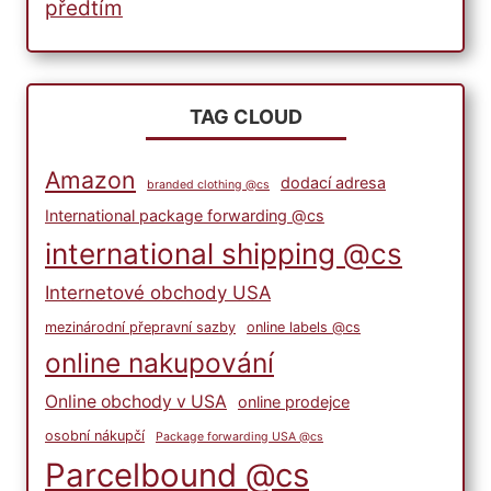
předtím
TAG CLOUD
Amazon
dodací adresa
branded clothing @cs
International package forwarding @cs
international shipping @cs
Internetové obchody USA
mezinárodní přepravní sazby
online labels @cs
online nakupování
Online obchody v USA
online prodejce
osobní nákupčí
Package forwarding USA @cs
Parcelbound @cs