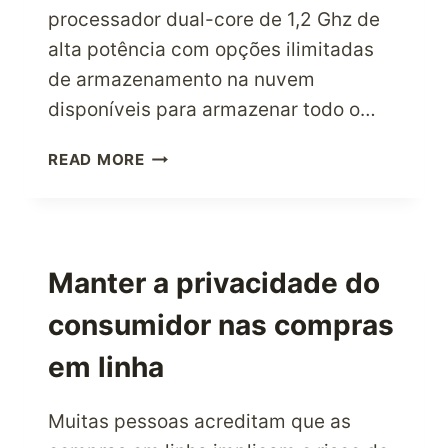
processador dual-core de 1,2 Ghz de
alta potência com opções ilimitadas
de armazenamento na nuvem
disponíveis para armazenar todo o…
O
READ MORE
QUE
FAZ
DO
KINDLE
FIRE
Manter a privacidade do
HD
consumidor nas compras
UM
PRODUTO
em linha
TÃO
POPULAR?
Muitas pessoas acreditam que as