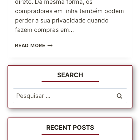
direto. Da mesma forma, os
compradores em linha também podem
perder a sua privacidade quando
fazem compras em…
MANTER
READ MORE
A
PRIVACIDADE
DO
CONSUMIDOR
SEARCH
NAS
COMPRAS
Pesquisar
EM
por:
LINHA
RECENT POSTS