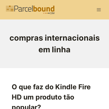
Skip
to
content
compras internacionais
em linha
O que faz do Kindle Fire
HD um produto tão
popular?