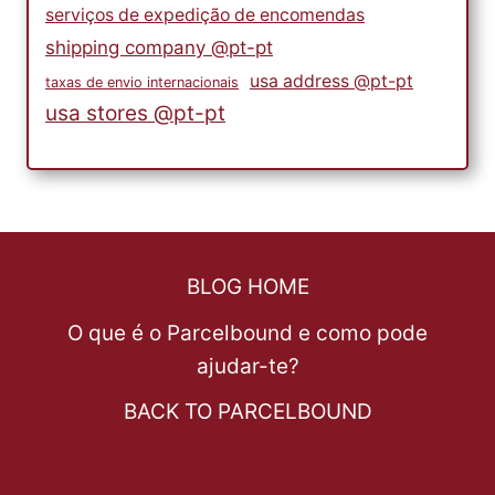
serviços de expedição de encomendas
shipping company @pt-pt
usa address @pt-pt
taxas de envio internacionais
usa stores @pt-pt
BLOG HOME
O que é o Parcelbound e como pode
ajudar-te?
BACK TO PARCELBOUND