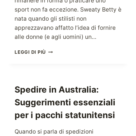
rimanere in forma o praticare uno
sport non fa eccezione. Sweaty Betty è
nata quando gli stilisti non
apprezzavano affatto l’idea di fornire
alle donne (e agli uomini) un…
GODITI
LEGGI DI PIÙ
LO
SPORT
AL
MASSIMO
CON
Spedire in Australia:
L’ABBIGLIAMENTO
Suggerimenti essenziali
SPORTIVO
SWEATY
per i pacchi statunitensi
BETTY
Quando si parla di spedizioni