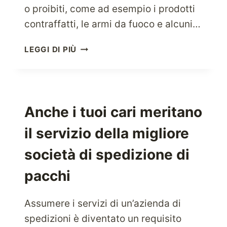
o proibiti, come ad esempio i prodotti
contraffatti, le armi da fuoco e alcuni…
SPEDIRE
LEGGI DI PIÙ
IN
AUSTRALIA:
SUGGERIMENTI
ESSENZIALI
PER
Anche i tuoi cari meritano
I
il servizio della migliore
PACCHI
STATUNITENSI
società di spedizione di
pacchi
Assumere i servizi di un’azienda di
spedizioni è diventato un requisito