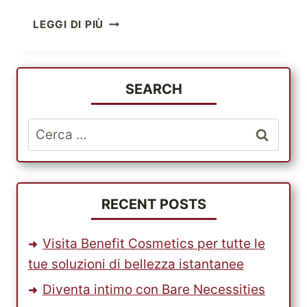
ANCHE
LEGGI DI PIÙ
I
TUOI
CARI
MERITANO
SEARCH
IL
SERVIZIO
Ricerca
DELLA
per:
MIGLIORE
SOCIETÀ
DI
SPEDIZIONE
RECENT POSTS
DI
PACCHI
Visita Benefit Cosmetics per tutte le
tue soluzioni di bellezza istantanee
Diventa intimo con Bare Necessities