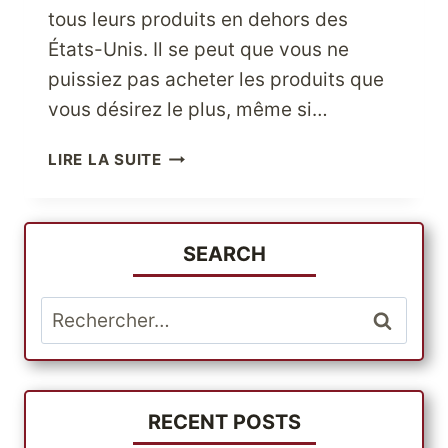
tous leurs produits en dehors des
États-Unis. Il se peut que vous ne
puissiez pas acheter les produits que
vous désirez le plus, même si…
COMMENT
LIRE LA SUITE
ACHETER
AUX
ÉTATS-
UNIS,
SEARCH
DE
N’IMPORTE
Rechercher :
OÙ
DANS
LE
MONDE
?
RECENT POSTS