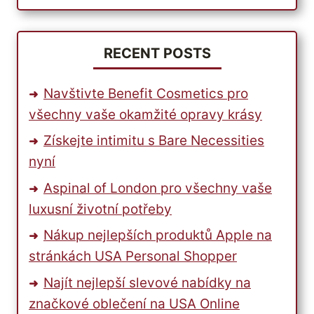
BĚŽECKÝCH
PÁSŮ.
RECENT POSTS
Navštivte Benefit Cosmetics pro
všechny vaše okamžité opravy krásy
Získejte intimitu s Bare Necessities
nyní
Aspinal of London pro všechny vaše
luxusní životní potřeby
Nákup nejlepších produktů Apple na
stránkách USA Personal Shopper
Najít nejlepší slevové nabídky na
značkové oblečení na USA Online