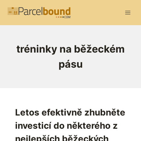
Přeskočit
na
obsah
tréninky na běžeckém
pásu
Letos efektivně zhubněte
investicí do některého z
nejlepších běžeckých