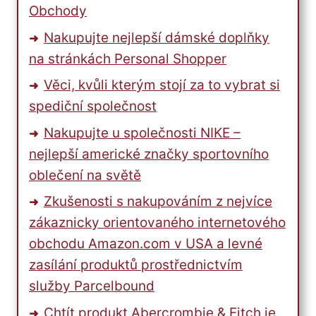
Obchody
Nakupujte nejlepší dámské doplňky
na stránkách Personal Shopper
Věci, kvůli kterým stojí za to vybrat si
spediční společnost
Nakupujte u společnosti NIKE –
nejlepší americké značky sportovního
oblečení na světě
Zkušenosti s nakupováním z nejvíce
zákaznicky orientovaného internetového
obchodu Amazon.com v USA a levné
zasílání produktů prostřednictvím
služby Parcelbound
Chtít produkt Abercrombie & Fitch je