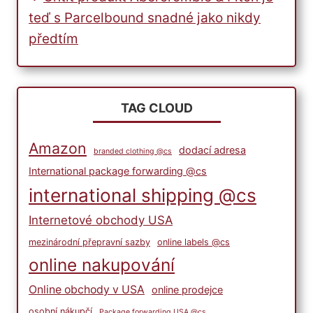
teď s Parcelbound snadné jako nikdy
předtím
TAG CLOUD
Amazon
dodací adresa
branded clothing @cs
International package forwarding @cs
international shipping @cs
Internetové obchody USA
mezinárodní přepravní sazby
online labels @cs
online nakupování
Online obchody v USA
online prodejce
osobní nákupčí
Package forwarding USA @cs