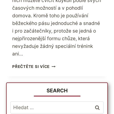
nich můžete cvičit kdykoli podle svých
časových možností a v pohodlí
domova. Kromě toho je používání
běžeckého pásu jednoduché a snadné
i pro začátečníky, protože se jedná o
nejpřirozenější formu chůze, která
nevyžaduje žádný speciální trénink
ani…
LETOS
PŘEČTĚTE SI VÍCE
EFEKTIVNĚ
ZHUBNĚTE
INVESTICÍ
DO
SEARCH
NĚKTERÉHO
Z
Vyhledávání
NEJLEPŠÍCH