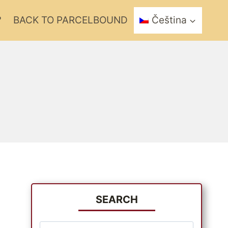
?
BACK TO PARCELBOUND
Čeština
SEARCH