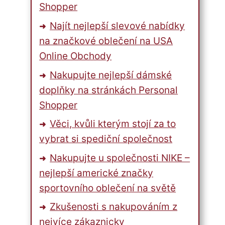
Shopper
Najít nejlepší slevové nabídky
na značkové oblečení na USA
Online Obchody
Nakupujte nejlepší dámské
doplňky na stránkách Personal
Shopper
Věci, kvůli kterým stojí za to
vybrat si spediční společnost
Nakupujte u společnosti NIKE –
nejlepší americké značky
sportovního oblečení na světě
Zkušenosti s nakupováním z
nejvíce zákaznicky