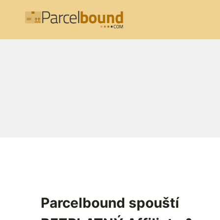
Přeskočit
na
obsah
Parcelbound spouští