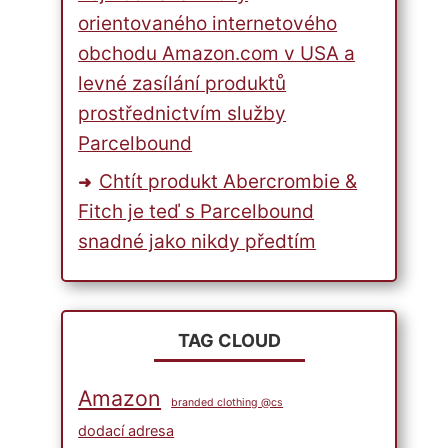
orientovaného internetového
obchodu Amazon.com v USA a
levné zasílání produktů
prostřednictvím služby
Parcelbound
Chtít produkt Abercrombie &
Fitch je teď s Parcelbound
snadné jako nikdy předtím
TAG CLOUD
Amazon
branded clothing @cs
dodací adresa