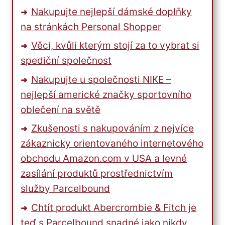
Nakupujte nejlepší dámské doplňky
na stránkách Personal Shopper
Věci, kvůli kterým stojí za to vybrat si
spediční společnost
Nakupujte u společnosti NIKE –
nejlepší americké značky sportovního
oblečení na světě
Zkušenosti s nakupováním z nejvíce
zákaznicky orientovaného internetového
obchodu Amazon.com v USA a levné
zasílání produktů prostřednictvím
služby Parcelbound
Chtít produkt Abercrombie & Fitch je
teď s Parcelbound snadné jako nikdy