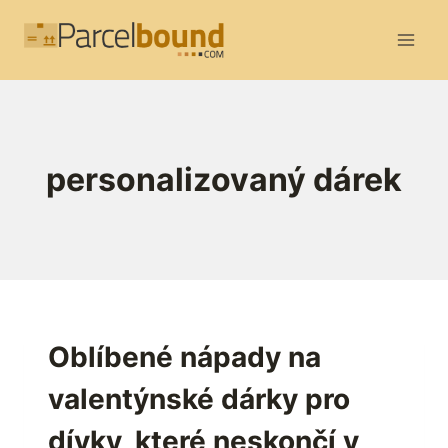
Přeskočit
na
obsah
personalizovaný dárek
Oblíbené nápady na
valentýnské dárky pro
dívky, které neskončí v