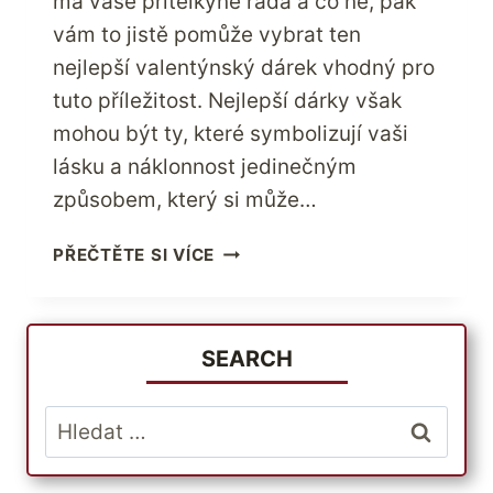
má vaše přítelkyně ráda a co ne, pak
vám to jistě pomůže vybrat ten
nejlepší valentýnský dárek vhodný pro
tuto příležitost. Nejlepší dárky však
mohou být ty, které symbolizují vaši
lásku a náklonnost jedinečným
způsobem, který si může…
OBLÍBENÉ
PŘEČTĚTE SI VÍCE
NÁPADY
NA
VALENTÝNSKÉ
DÁRKY
SEARCH
PRO
DÍVKY,
Vyhledávání
KTERÉ
NESKONČÍ
V