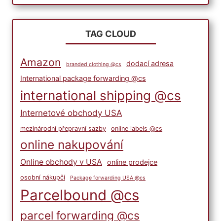
TAG CLOUD
Amazon
dodací adresa
branded clothing @cs
International package forwarding @cs
international shipping @cs
Internetové obchody USA
mezinárodní přepravní sazby
online labels @cs
online nakupování
Online obchody v USA
online prodejce
osobní nákupčí
Package forwarding USA @cs
Parcelbound @cs
parcel forwarding @cs