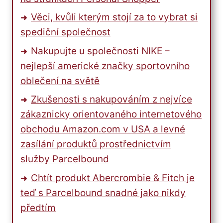
Věci, kvůli kterým stojí za to vybrat si
spediční společnost
Nakupujte u společnosti NIKE –
nejlepší americké značky sportovního
oblečení na světě
Zkušenosti s nakupováním z nejvíce
zákaznicky orientovaného internetového
obchodu Amazon.com v USA a levné
zasílání produktů prostřednictvím
služby Parcelbound
Chtít produkt Abercrombie & Fitch je
teď s Parcelbound snadné jako nikdy
předtím