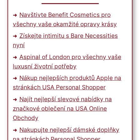
Navštivte Benefit Cosmetics pro
všechny vaše okamžité opravy krásy
Získejte intimitu s Bare Necessities
nyní
Aspinal of London pro všechny vaše
luxusní životní potřeby
Nákup nejlepších produktů Apple na
stránkách USA Personal Shopper
Najít nejlepší slevové nabídky na
značkové oblečení na USA Online
Obchody
Nakupujte nejlepší dámské doplňky
na stránkách Personal Shopper