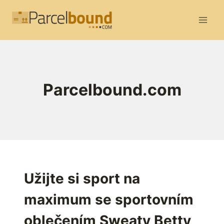
Přeskočit
na
obsah
Parcelbound.com
Užijte si sport na
maximum se sportovním
oblečením Sweaty Betty