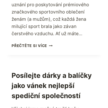
uznání pro poskytování prémiového
značkového sportovního oblečení
ženám (a mužům), což každá žena
milující sport brala jako závan
čerstvého vzduchu. Ať už máte…
UŽIJTE
PŘEČTĚTE SI VÍCE
SI
SPORT
NA
MAXIMUM
SE
Posílejte dárky a balíčky
SPORTOVNÍM
jako vánek nejlepší
OBLEČENÍM
SWEATY
spediční společností
BETTY