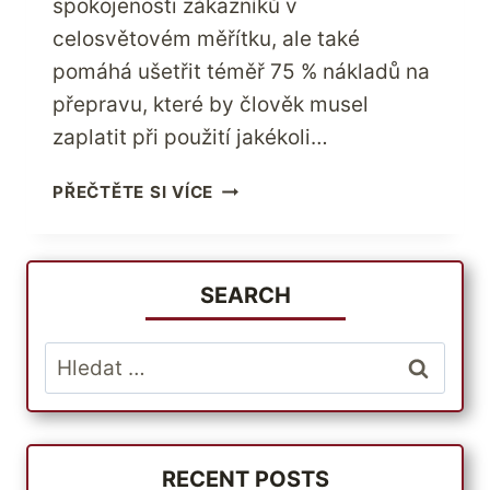
spokojenosti zákazníků v
celosvětovém měřítku, ale také
pomáhá ušetřit téměř 75 % nákladů na
přepravu, které by člověk musel
zaplatit při použití jakékoli…
POSÍLEJTE
PŘEČTĚTE SI VÍCE
DÁRKY
A
BALÍČKY
JAKO
SEARCH
VÁNEK
NEJLEPŠÍ
Vyhledávání
SPEDIČNÍ
SPOLEČNOSTÍ
RECENT POSTS