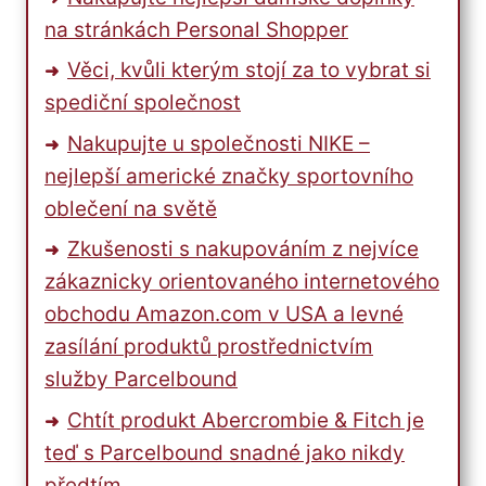
na stránkách Personal Shopper
Věci, kvůli kterým stojí za to vybrat si
spediční společnost
Nakupujte u společnosti NIKE –
nejlepší americké značky sportovního
oblečení na světě
Zkušenosti s nakupováním z nejvíce
zákaznicky orientovaného internetového
obchodu Amazon.com v USA a levné
zasílání produktů prostřednictvím
služby Parcelbound
Chtít produkt Abercrombie & Fitch je
teď s Parcelbound snadné jako nikdy
předtím