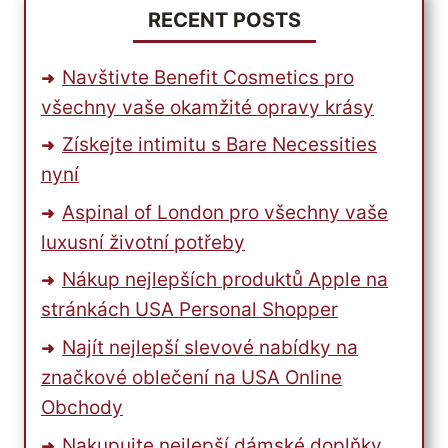
RECENT POSTS
Navštivte Benefit Cosmetics pro
všechny vaše okamžité opravy krásy
Získejte intimitu s Bare Necessities
nyní
Aspinal of London pro všechny vaše
luxusní životní potřeby
Nákup nejlepších produktů Apple na
stránkách USA Personal Shopper
Najít nejlepší slevové nabídky na
značkové oblečení na USA Online
Obchody
Nakupujte nejlepší dámské doplňky