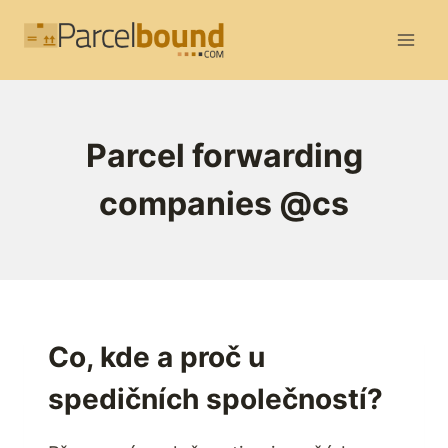
Přeskočit
na
obsah
Parcel forwarding
companies @cs
Co, kde a proč u
spedičních společností?