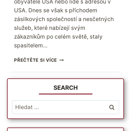
obyvatelé USA nebo lidé s adresou v
USA. Dnes se však s příchodem
zásilkových společností a nesčetných
služeb, které nabízejí svým
zákazníkům po celém světě, staly
spasitelem…
KOUPIT
PŘEČTĚTE SI VÍCE
LEVNÉ
AMERICKÉ
PRODUKTY
Z
SEARCH
JAKÉKOLI
PRODEJNY
Vyhledávání
NEBO
STRÁNKY
V
USA