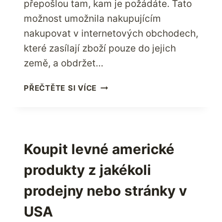
přepošlou tam, kam je požádáte. Tato
možnost umožnila nakupujícím
nakupovat v internetových obchodech,
které zasílají zboží pouze do jejich
země, a obdržet…
CO,
PŘEČTĚTE SI VÍCE
KDE
A
PROČ
U
SPEDIČNÍCH
Koupit levné americké
SPOLEČNOSTÍ?
produkty z jakékoli
prodejny nebo stránky v
USA