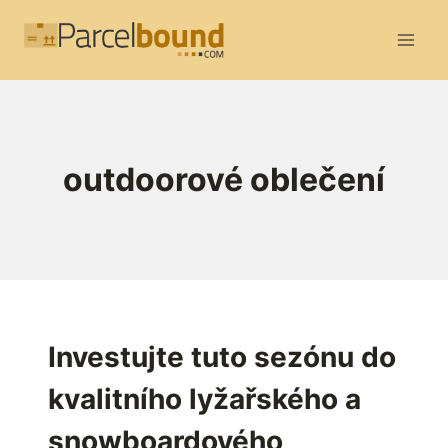
Přeskočit
na
obsah
outdoorové oblečení
Investujte tuto sezónu do
kvalitního lyžařského a
snowboardového