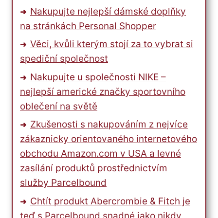
Nakupujte nejlepší dámské doplňky
na stránkách Personal Shopper
Věci, kvůli kterým stojí za to vybrat si
spediční společnost
Nakupujte u společnosti NIKE –
nejlepší americké značky sportovního
oblečení na světě
Zkušenosti s nakupováním z nejvíce
zákaznicky orientovaného internetového
obchodu Amazon.com v USA a levné
zasílání produktů prostřednictvím
služby Parcelbound
Chtít produkt Abercrombie & Fitch je
teď s Parcelbound snadné jako nikdy