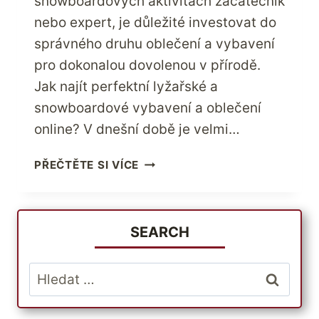
snowboardových aktivitách začátečník
nebo expert, je důležité investovat do
správného druhu oblečení a vybavení
pro dokonalou dovolenou v přírodě.
Jak najít perfektní lyžařské a
snowboardové vybavení a oblečení
online? V dnešní době je velmi…
INVESTUJTE
PŘEČTĚTE SI VÍCE
TUTO
SEZÓNU
DO
KVALITNÍHO
SEARCH
LYŽAŘSKÉHO
A
Vyhledávání
SNOWBOARDOVÉHO
VYBAVENÍ
A